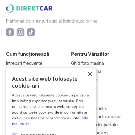
Platformă de anunțuri auto și licitații auto online.
Cum funcționează
Pentru Vânzători
Întrebări frecvente
Ghid foto mașină
Cum cumpăr la licitație?
Vinde-ți mașina
×
Acest site web folosește
Cum vând la licitație?
Devino dealer
cookie-uri
Acest site web folosește cookie-uri pentru a
Link-uri utile
Compania
îmbunătăți experiența utilizatorului. Prin
utilizarea site-ului nostru web, sunteți de
Informații utile vizionare
Termeni și condiții
acord cu toate cookie-urile în conformitate
Contact
Termeni și condiții dealeri
cu Politica noastră privind cookie-urile.
Află
mai multe
Soluționarea Online a litigiilor
Politică confidențialitate
ANCP
Politica de cookies