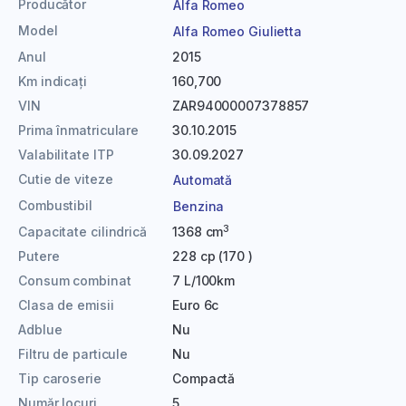
Producător
Alfa Romeo
Model
Alfa Romeo Giulietta
Anul
2015
Km indicați
160,700
VIN
ZAR94000007378857
Prima înmatriculare
30.10.2015
Valabilitate ITP
30.09.2027
Cutie de viteze
Automată
Combustibil
Benzina
3
Capacitate cilindrică
1368 cm
Putere
228 cp (170 )
Consum combinat
7 L/100km
Clasa de emisii
Euro 6c
Adblue
Nu
Filtru de particule
Nu
Tip caroserie
Compactă
Număr locuri
5