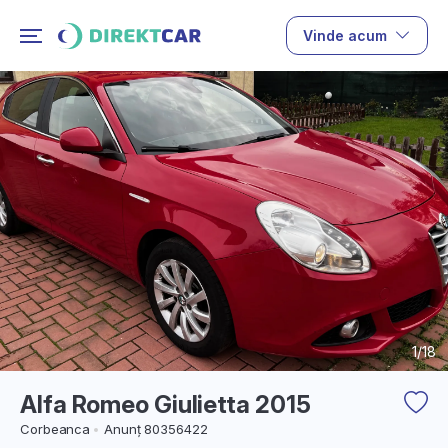
Vinde acum
1/18
Alfa Romeo Giulietta 2015
Corbeanca
Anunț 80356422