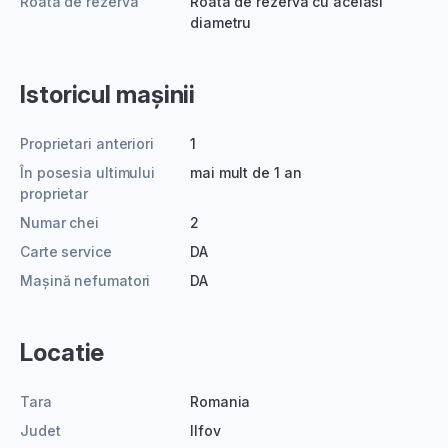
Roata de rezerva
Roata de rezerva cu acelasi
diametru
Istoricul mașinii
Proprietari anteriori
1
În posesia ultimului
mai mult de 1 an
proprietar
Numar chei
2
Carte service
DA
Mașină nefumatori
DA
Locatie
Tara
Romania
Judet
Ilfov