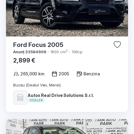
Ford Focus 2005
3
Anunț 33564906
1600 cm
109cp
2,899 €
265,000 km
2005
Benzina
Buzau (Dealul Viei, Merei)
Autox Real Drive Solutions S.r.l.
DEALER