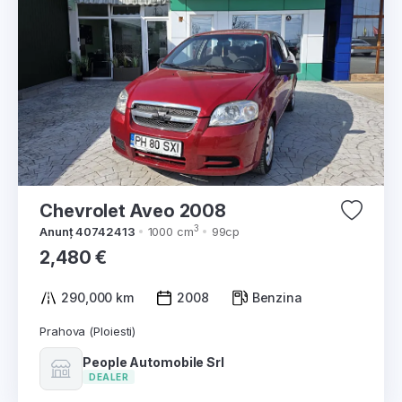
Chevrolet Aveo 2008
3
Anunț 40742413
1000 cm
99cp
2,480 €
290,000 km
2008
Benzina
Prahova (Ploiesti)
People Automobile Srl
DEALER