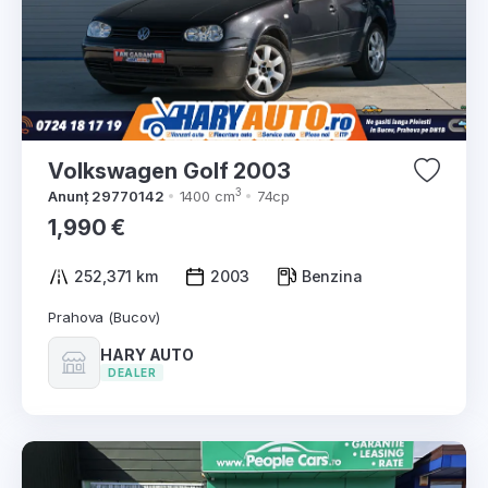
Volkswagen Golf 2003
3
Anunț 29770142
1400 cm
74cp
1,990 €
252,371 km
2003
Benzina
Prahova (Bucov)
HARY AUTO
DEALER