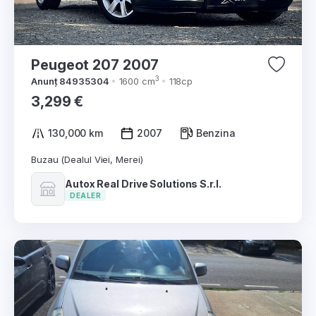
Peugeot 207 2007
3
Anunț 84935304
1600 cm
118cp
3,299 €
130,000 km
2007
Benzina
Buzau (Dealul Viei, Merei)
Autox Real Drive Solutions S.r.l.
DEALER