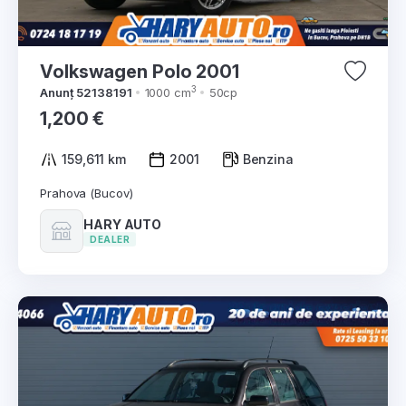
Volkswagen Polo 2001
3
Anunț 52138191
1000 cm
50cp
1,200 €
159,611 km
2001
Benzina
Prahova (Bucov)
HARY AUTO
DEALER