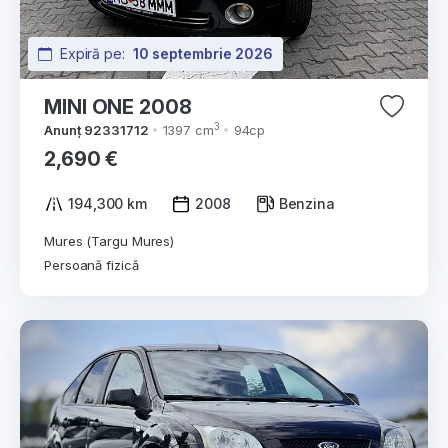
Expiră pe:
10 septembrie 2026
MINI ONE 2008
3
Anunț 92331712
1397 cm
94cp
2,690 €
194,300 km
2008
Benzina
Mures (Targu Mures)
Persoană fizică