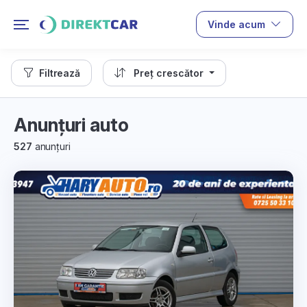
Vinde acum
Filtrează
Preț crescător
Anunțuri auto
527
anunțuri