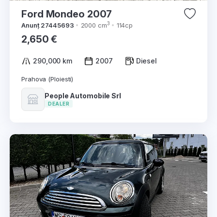
Ford Mondeo 2007
3
Anunț 27445693
2000 cm
114cp
2,650 €
290,000 km
2007
Diesel
Prahova (Ploiesti)
People Automobile Srl
DEALER