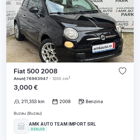
Fiat 500 2008
3
Anunț 76963947
1200 cm
3,000 €
211,353 km
2008
Benzina
Buzau (Buzau)
AMK AUTO TEAM IMPORT SRL
DEALER