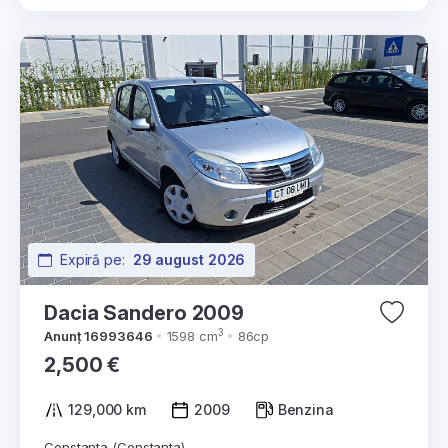
Expiră pe:
29 august 2026
Dacia Sandero 2009
3
Anunț 16993646
1598 cm
86cp
2,500 €
129,000 km
2009
Benzina
Constanta (Constanta)