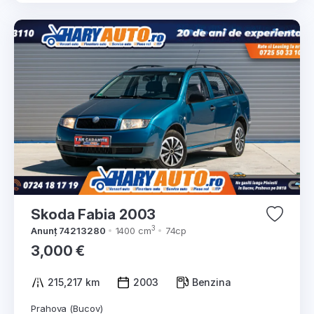
Skoda Fabia 2003
3
Anunț 74213280
1400 cm
74cp
3,000 €
215,217 km
2003
Benzina
Prahova (Bucov)