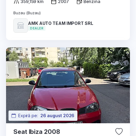
359,159 km
2007
Benzina
Buzau (Buzau)
AMK AUTO TEAM IMPORT SRL
DEALER
Expiră pe:
26 august 2026
Seat Ibiza 2008