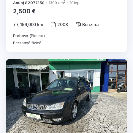
3
Anunț 82077150
1390 cm
101cp
2,500 €
156,000 km
2008
Benzina
Prahova (Ploiesti)
Persoană fizică