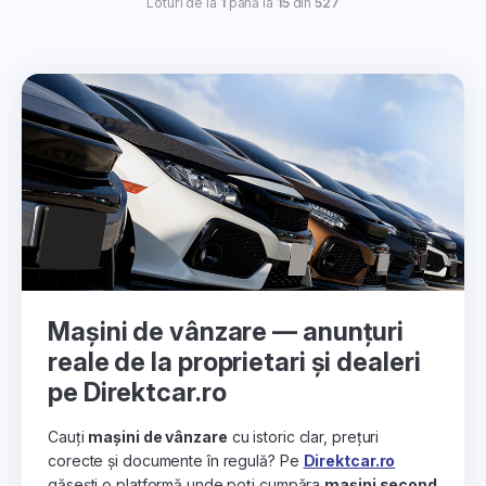
Loturi de la
1
până la
15
din
527
Mașini de vânzare — anunțuri
reale de la proprietari și dealeri
pe Direktcar.ro
Cauți
mașini de vânzare
cu istoric clar, prețuri
corecte și documente în regulă? Pe
Direktcar.ro
găsești o platformă unde poți cumpăra
mașini second