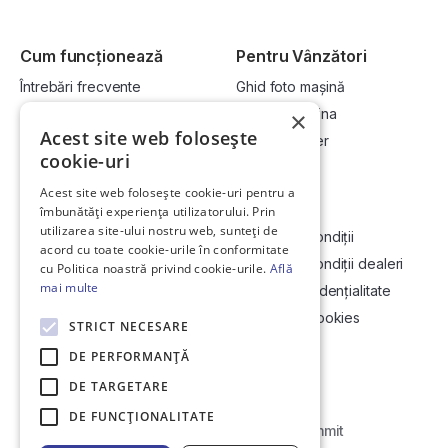
Cum funcționează
Pentru Vânzători
Întrebări frecvente
Ghid foto mașină
Cum cumpăr la licitație?
Vinde-ți mașina
×
Acest site web folosește
Cum vând la licitație?
Devino dealer
cookie-uri
Acest site web folosește cookie-uri pentru a
Link-uri utile
Compania
îmbunătăți experiența utilizatorului. Prin
utilizarea site-ului nostru web, sunteți de
Informații utile vizionare
Termeni și condiții
acord cu toate cookie-urile în conformitate
Contact
Termeni și condiții dealeri
cu Politica noastră privind cookie-urile.
Află
mai multe
Soluționarea Online a litigiilor
Politică confidențialitate
ANCP
Politica de cookies
STRICT NECESARE
Hartă site
DE PERFORMANȚĂ
DE TARGETARE
DE FUNCŢIONALITATE
Web Development by
Initial Commit