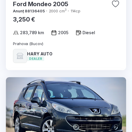
Ford Mondeo 2005
3
Anunț 88136405
2000 cm
114cp
3,250 €
283,789 km
2005
Diesel
Prahova (Bucov)
HARY AUTO
DEALER