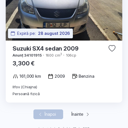
Expiră pe:
28 august 2026
Suzuki SX4 sedan 2009
3
Anunț 34101915
1600 cm
106cp
3,300 €
161,000 km
2009
Benzina
Ilfov (Chiajna)
Persoană fizică
Înapoi
Înainte