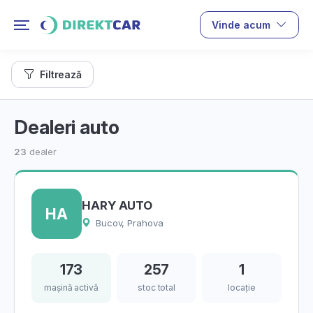
Vinde acum
Filtrează
Dealeri auto
23
dealer
HARY AUTO
HA
Bucov, Prahova
173
257
1
mașină activă
stoc total
locație