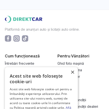
Platformă de anunțuri auto și licitații auto online.
Cum funcționează
Pentru Vânzători
Întrebări frecvente
Ghid foto mașină
Cum cumpăr la licitație?
Vinde-ți mașina
×
Acest site web folosește
Cum vând la licitație?
Devino dealer
cookie-uri
Acest site web folosește cookie-uri pentru a
Link-uri utile
Compania
îmbunătăți experiența utilizatorului. Prin
utilizarea site-ului nostru web, sunteți de
Informații utile vizionare
Termeni și condiții
acord cu toate cookie-urile în conformitate
Contact
Termeni și condiții dealeri
cu Politica noastră privind cookie-urile.
Află