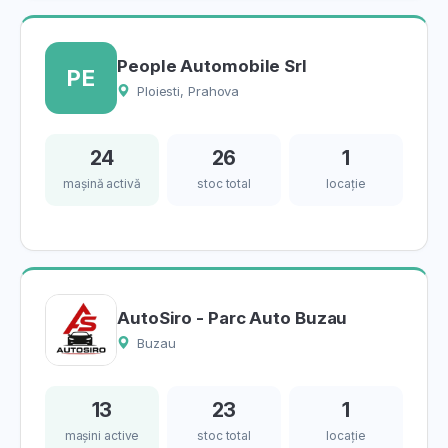
People Automobile Srl
PE
Ploiesti, Prahova
24
26
1
mașină activă
stoc total
locație
AutoSiro - Parc Auto Buzau
Buzau
13
23
1
mașini active
stoc total
locație