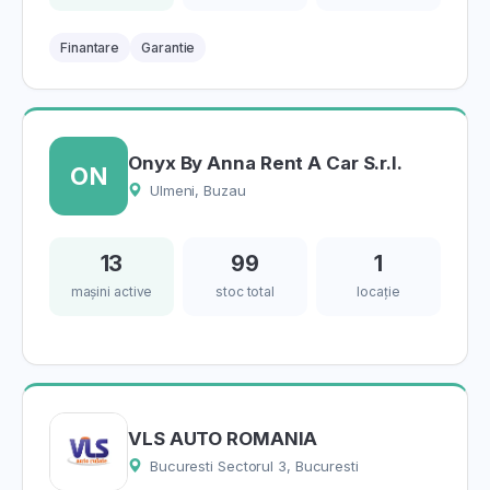
Finantare
Garantie
Onyx By Anna Rent A Car S.r.l.
ON
Ulmeni, Buzau
13
99
1
mașini active
stoc total
locație
VLS AUTO ROMANIA
Bucuresti Sectorul 3, Bucuresti