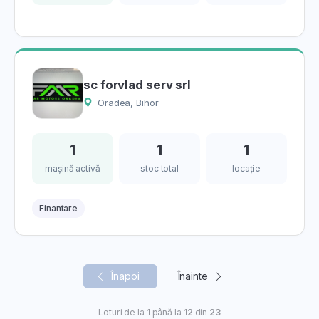
sc forvlad serv srl
Oradea, Bihor
1
1
1
mașină activă
stoc total
locație
Finantare
Înapoi
Înainte
Loturi de la
1
până la
12
din
23