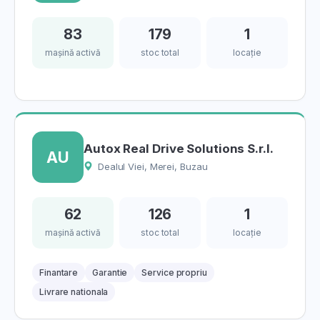
83
179
1
mașină activă
stoc total
locație
Autox Real Drive Solutions S.r.l.
AU
Dealul Viei, Merei, Buzau
62
126
1
mașină activă
stoc total
locație
Finantare
Garantie
Service propriu
Livrare nationala