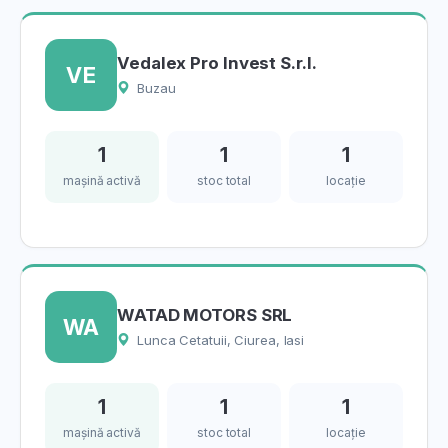
Vedalex Pro Invest S.r.l.
VE
Buzau
1
1
1
mașină activă
stoc total
locație
WATAD MOTORS SRL
WA
Lunca Cetatuii, Ciurea, Iasi
1
1
1
mașină activă
stoc total
locație