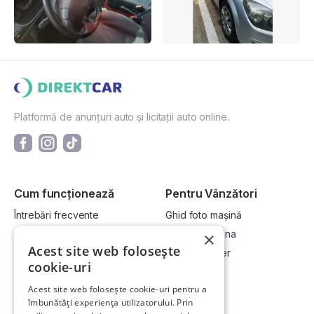
Platformă de anunțuri auto și licitații auto online.
Cum funcționează
Pentru Vânzători
Întrebări frecvente
Ghid foto mașină
Cum cumpăr la licitație?
Vinde-ți mașina
×
Acest site web folosește
Cum vând la licitație?
Devino dealer
cookie-uri
Acest site web folosește cookie-uri pentru a
Link-uri utile
Compania
îmbunătăți experiența utilizatorului. Prin