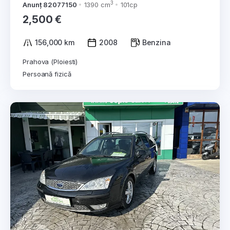
3
Anunț 82077150
1390 cm
101cp
2,500 €
156,000 km
2008
Benzina
Prahova (Ploiesti)
Persoană fizică