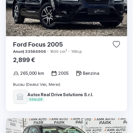
Ford Focus 2005
3
Anunț 33564906
1600 cm
109cp
2,899 €
265,000 km
2005
Benzina
Buzau (Dealul Viei, Merei)
Autox Real Drive Solutions S.r.l.
DEALER