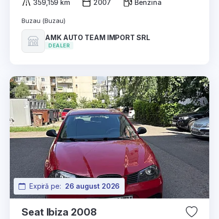
359,159 km
2007
Benzina
Buzau (Buzau)
AMK AUTO TEAM IMPORT SRL
DEALER
Expiră pe:
26 august 2026
Seat Ibiza 2008