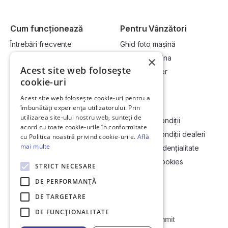
Cum funcționează
Pentru Vânzători
Întrebări frecvente
Ghid foto mașină
Cum cumpăr la licitație?
Vinde-ți mașina
×
Acest site web folosește
Cum vând la licitație?
Devino dealer
cookie-uri
Acest site web folosește cookie-uri pentru a
Link-uri utile
Compania
îmbunătăți experiența utilizatorului. Prin
utilizarea site-ului nostru web, sunteți de
Informații utile vizionare
Termeni și condiții
acord cu toate cookie-urile în conformitate
Contact
Termeni și condiții dealeri
cu Politica noastră privind cookie-urile.
Află
mai multe
Soluționarea Online a litigiilor
Politică confidențialitate
ANCP
Politica de cookies
STRICT NECESARE
Hartă site
DE PERFORMANȚĂ
DE TARGETARE
DE FUNCŢIONALITATE
Web Development by
Initial Commit