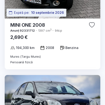
Expiră pe:
10 septembrie 2026
MINI ONE 2008
3
Anunț 92331712
1397 cm
94cp
2,690 €
194,300 km
2008
Benzina
Mures (Targu Mures)
Persoană fizică