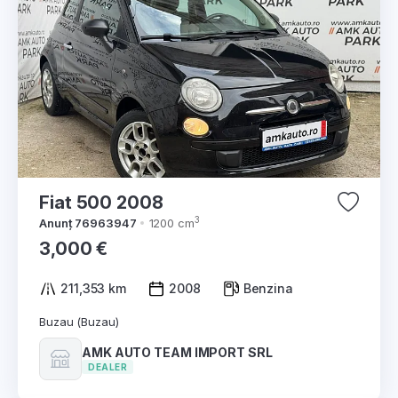
Fiat 500 2008
3
Anunț 76963947
1200 cm
3,000 €
211,353 km
2008
Benzina
Buzau (Buzau)
AMK AUTO TEAM IMPORT SRL
DEALER