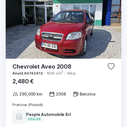
Chevrolet Aveo 2008
3
Anunț 40742413
1000 cm
99cp
2,480 €
290,000 km
2008
Benzina
Prahova (Ploiesti)
People Automobile Srl
DEALER