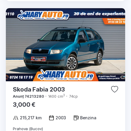
Skoda Fabia 2003
3
Anunț 74213280
1400 cm
74cp
3,000 €
215,217 km
2003
Benzina
Prahova (Bucov)