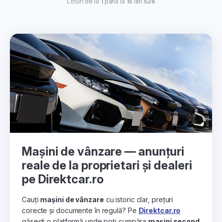
Loturi de la
1
până la
15
din
526
Mașini de vânzare — anunțuri
reale de la proprietari și dealeri
pe Direktcar.ro
Cauți
mașini de vânzare
cu istoric clar, prețuri
corecte și documente în regulă? Pe
Direktcar.ro
găsești o platformă unde poți cumpăra
mașini second