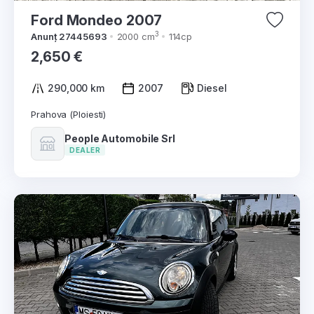
Ford Mondeo 2007
3
Anunț 27445693
2000 cm
114cp
2,650 €
290,000 km
2007
Diesel
Prahova (Ploiesti)
People Automobile Srl
DEALER