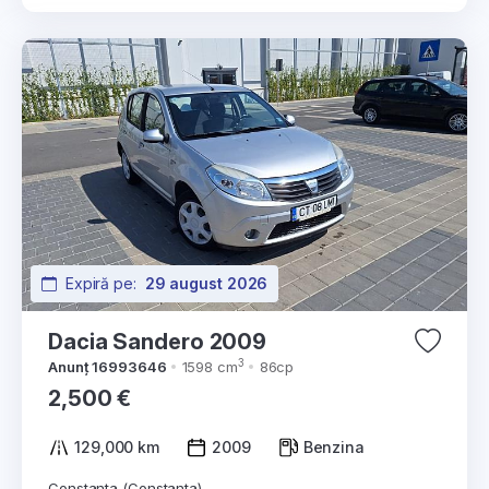
Expiră pe:
29 august 2026
Dacia Sandero 2009
3
Anunț 16993646
1598 cm
86cp
2,500 €
129,000 km
2009
Benzina
Constanta (Constanta)