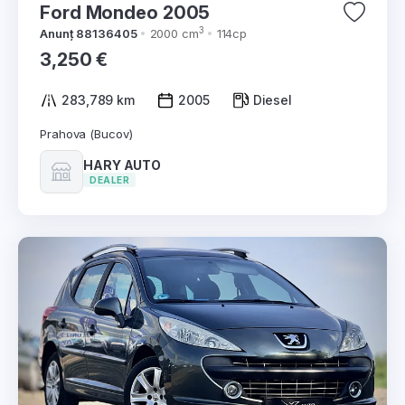
Ford Mondeo 2005
3
Anunț 88136405
2000 cm
114cp
3,250 €
283,789 km
2005
Diesel
Prahova (Bucov)
HARY AUTO
DEALER