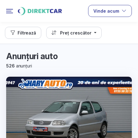
Vinde acum
Filtrează
Preț crescător
Anunțuri auto
526
anunțuri