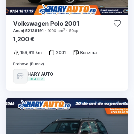
Volkswagen Polo 2001
3
Anunț 52138191
1000 cm
50cp
1,200 €
159,611 km
2001
Benzina
Prahova (Bucov)
HARY AUTO
DEALER