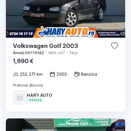
Volkswagen Golf 2003
3
Anunț 29770142
1400 cm
74cp
1,990 €
252,371 km
2003
Benzina
Prahova (Bucov)
HARY AUTO
DEALER