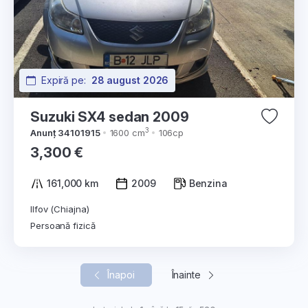
Expiră pe:
28 august 2026
Suzuki SX4 sedan 2009
3
Anunț 34101915
1600 cm
106cp
3,300 €
161,000 km
2009
Benzina
Ilfov (Chiajna)
Persoană fizică
Înapoi
Înainte