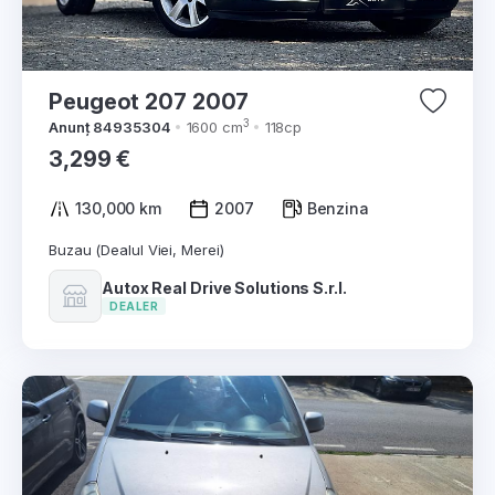
Peugeot 207 2007
3
Anunț 84935304
1600 cm
118cp
3,299 €
130,000 km
2007
Benzina
Buzau (Dealul Viei, Merei)
Autox Real Drive Solutions S.r.l.
DEALER