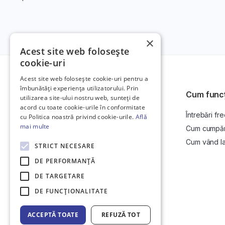
×
Acest site web folosește
cookie-uri
Acest site web folosește cookie-uri pentru a
îmbunătăți experiența utilizatorului. Prin
Cum func
utilizarea site-ului nostru web, sunteți de
acord cu toate cookie-urile în conformitate
Întrebări fr
Platformă de anunțuri auto și licitații
cu Politica noastră privind cookie-urile.
Află
auto online.
mai multe
Cum cumpăr l
Cum vând la 
STRICT NECESARE
DE PERFORMANȚĂ
DE TARGETARE
DE FUNCŢIONALITATE
ACCEPTĂ TOATE
REFUZĂ TOT