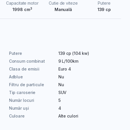
Capacitate motor
Cutie de viteze
Putere
3
1998 cm
Manuală
139 cp
Putere
139 cp (104 kw)
Consum combinat
9 L/100km
Clasa de emisii
Euro 4
Adblue
Nu
Filtru de particule
Nu
Tip caroserie
SUV
Număr locuri
5
Număr uși
4
Culoare
Alte culori