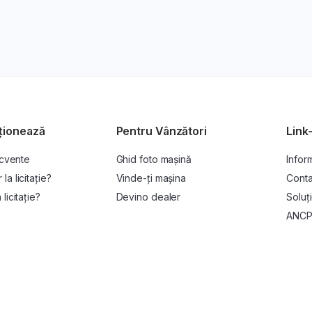
ționează
Pentru Vânzători
Link-
ecvente
Ghid foto mașină
Inform
a licitație?
Vinde-ți mașina
Conta
licitație?
Devino dealer
Soluți
ANC