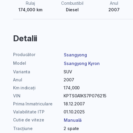
Rulaj
Combustibil
Anul
174,000 km
Diesel
2007
Detalii
Producător
Ssangyong
Model
Ssangyong Kyron
Varianta
SUV
Anul
2007
Km indicați
174,000
VIN
KPTS0A1KS7P076215
Prima înmatriculare
18.12.2007
Valabilitate ITP
01.10.2025
Cutie de viteze
Manuală
Tracțiune
2 spate