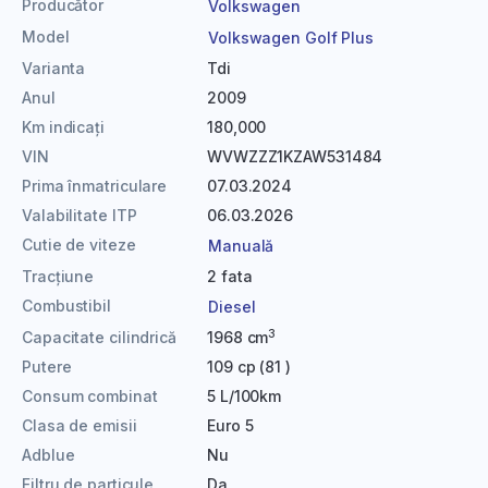
Producător
Volkswagen
Model
Volkswagen Golf Plus
Varianta
Tdi
Anul
2009
Km indicați
180,000
VIN
WVWZZZ1KZAW531484
Prima înmatriculare
07.03.2024
Valabilitate ITP
06.03.2026
Cutie de viteze
Manuală
Tracțiune
2 fata
Combustibil
Diesel
3
Capacitate cilindrică
1968 cm
Putere
109 cp (81 )
Consum combinat
5 L/100km
Clasa de emisii
Euro 5
Adblue
Nu
Filtru de particule
Da