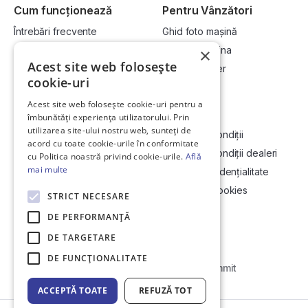
Cum funcționează
Pentru Vânzători
Întrebări frecvente
Ghid foto mașină
Cum cumpăr la licitație?
Vinde-ți mașina
×
Acest site web folosește
Cum vând la licitație?
Devino dealer
cookie-uri
Acest site web folosește cookie-uri pentru a
Link-uri utile
Compania
îmbunătăți experiența utilizatorului. Prin
utilizarea site-ului nostru web, sunteți de
Informații utile vizionare
Termeni și condiții
acord cu toate cookie-urile în conformitate
Contact
Termeni și condiții dealeri
cu Politica noastră privind cookie-urile.
Află
mai multe
Soluționarea Online a litigiilor
Politică confidențialitate
ANCP
Politica de cookies
STRICT NECESARE
Hartă site
DE PERFORMANȚĂ
DE TARGETARE
DE FUNCŢIONALITATE
Web Development by
Initial Commit
ACCEPTĂ TOATE
REFUZĂ TOT
© Copyright 2026 DirektCar