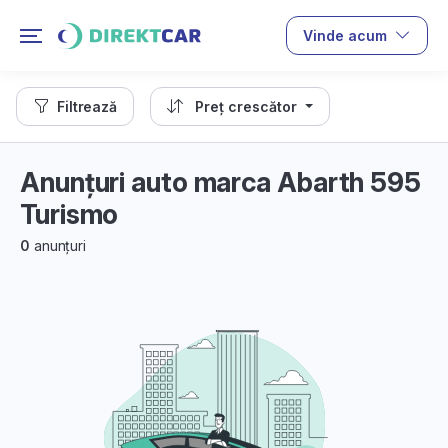
Vinde acum
Filtrează
Preț crescător
Anunțuri auto marca Abarth 595
Turismo
0
anunțuri