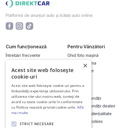
Platformă de anunțuri auto și licitații auto online.
Cum funcționează
Pentru Vânzători
Întrebări frecvente
Ghid foto mașină
Cum cumpăr la licitație?
Vinde-ți mașina
×
Acest site web folosește
Cum vând la licitație?
Devino dealer
cookie-uri
Acest site web folosește cookie-uri pentru a
Link-uri utile
Compania
îmbunătăți experiența utilizatorului. Prin
utilizarea site-ului nostru web, sunteți de
Informații utile vizionare
Termeni și condiții
acord cu toate cookie-urile în conformitate
Contact
Termeni și condiții dealeri
cu Politica noastră privind cookie-urile.
Află
mai multe
Soluționarea Online a litigiilor
Politică confidențialitate
ANCP
Politica de cookies
STRICT NECESARE