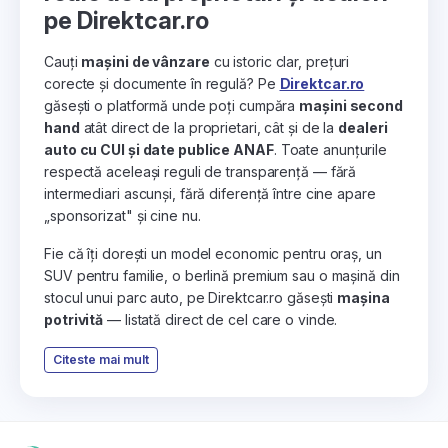
pe Direktcar.ro
Cauți
mașini de vânzare
cu istoric clar, prețuri
corecte și documente în regulă? Pe
Direktcar.ro
găsești o platformă unde poți cumpăra
mașini second
hand
atât direct de la proprietari, cât și de la
dealeri
auto cu CUI și date publice ANAF
. Toate anunțurile
respectă aceleași reguli de transparență — fără
intermediari ascunși, fără diferență între cine apare
„sponsorizat" și cine nu.
Fie că îți dorești un model economic pentru oraș, un
SUV pentru familie, o berlină premium sau o mașină din
stocul unui parc auto, pe Direktcar.ro găsești
mașina
potrivită
— listată direct de cel care o vinde.
Citeste mai mult