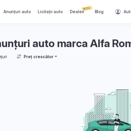
NOU
Anunțuri auto
Licitații auto
Dealeri
Blog
Aut
unțuri auto marca Alfa R
țuri
Preț crescător