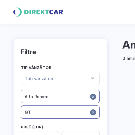
An
Filtre
0
anun
TIP VÂNZĂTOR
Toți vânzătorii
Alfa Romeo
GT
PREȚ (EUR)