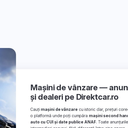
Mașini de vânzare — anunțu
și dealeri pe Direktcar.ro
Cauți
mașini de vânzare
cu istoric clar, prețuri co
o platformă unde poți cumpăra
mașini second han
auto cu CUI și date publice ANAF
. Toate anunțuril