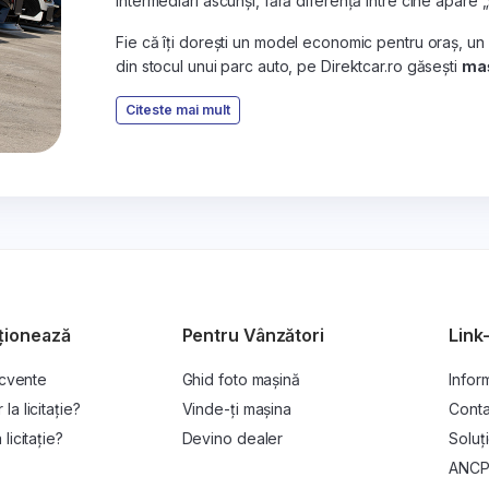
intermediari ascunși, fără diferență între cine apare 
Fie că îți dorești un model economic pentru oraș, un
din stocul unui parc auto, pe Direktcar.ro găsești
maș
Citeste mai mult
ționează
Pentru Vânzători
Link-
ecvente
Ghid foto mașină
Inform
a licitație?
Vinde-ți mașina
Conta
licitație?
Devino dealer
Soluți
ANC