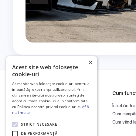
×
Acest site web folosește
cookie-uri
Acest site web folosește cookie-uri pentru a
îmbunătăți experiența utilizatorului. Prin
Cum func
utilizarea site-ului nostru web, sunteți de
acord cu toate cookie-urile în conformitate
Întrebări fr
Platformă de anunțuri auto și licitații
cu Politica noastră privind cookie-urile.
Află
auto online.
mai multe
Cum cumpăr l
Cum vând la 
STRICT NECESARE
DE PERFORMANȚĂ