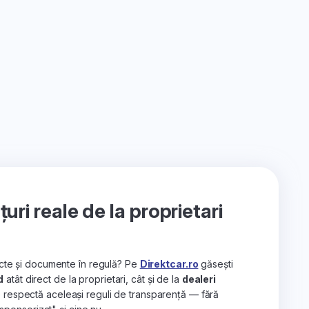
ri reale de la proprietari
recte și documente în regulă? Pe
Direktcar.ro
găsești
d
atât direct de la proprietari, cât și de la
dealeri
e respectă aceleași reguli de transparență — fără