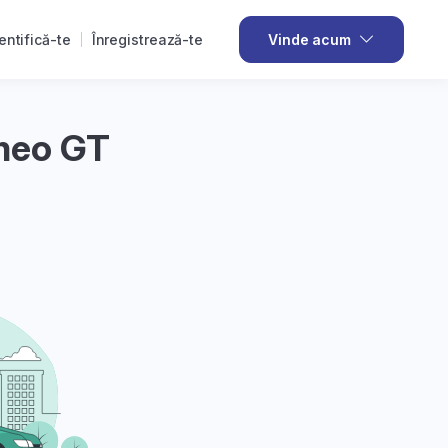
entifică-te
Înregistrează-te
Vinde acum
omeo GT