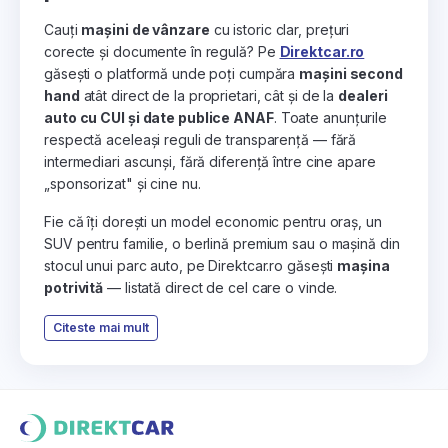
Cauți
mașini de vânzare
cu istoric clar, prețuri
corecte și documente în regulă? Pe
Direktcar.ro
găsești o platformă unde poți cumpăra
mașini second
hand
atât direct de la proprietari, cât și de la
dealeri
auto cu CUI și date publice ANAF
. Toate anunțurile
respectă aceleași reguli de transparență — fără
intermediari ascunși, fără diferență între cine apare
„sponsorizat" și cine nu.
Fie că îți dorești un model economic pentru oraș, un
SUV pentru familie, o berlină premium sau o mașină din
stocul unui parc auto, pe Direktcar.ro găsești
mașina
potrivită
— listată direct de cel care o vinde.
Citeste mai mult