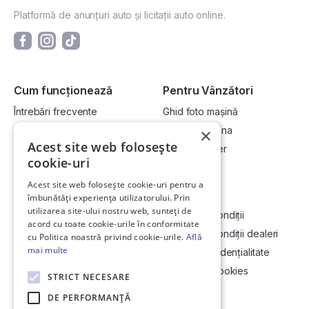
Platformă de anunțuri auto și licitații auto online.
Cum funcționează
Pentru Vânzători
Întrebări frecvente
Ghid foto mașină
Cum cumpăr la licitație?
Vinde-ți mașina
×
Acest site web folosește
Cum vând la licitație?
Devino dealer
cookie-uri
Acest site web folosește cookie-uri pentru a
Link-uri utile
Compania
îmbunătăți experiența utilizatorului. Prin
utilizarea site-ului nostru web, sunteți de
Informații utile vizionare
Termeni și condiții
acord cu toate cookie-urile în conformitate
Contact
Termeni și condiții dealeri
cu Politica noastră privind cookie-urile.
Află
mai multe
Soluționarea Online a litigiilor
Politică confidențialitate
ANCP
Politica de cookies
STRICT NECESARE
Hartă site
DE PERFORMANȚĂ