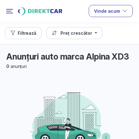
Vinde acum
Filtrează
Preț crescător
Anunțuri auto marca Alpina XD3
0
anunțuri