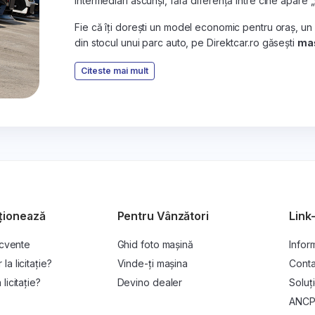
intermediari ascunși, fără diferență între cine apare 
Fie că îți dorești un model economic pentru oraș, un
din stocul unui parc auto, pe Direktcar.ro găsești
maș
Citeste mai mult
ționează
Pentru Vânzători
Link-
ecvente
Ghid foto mașină
Inform
a licitație?
Vinde-ți mașina
Conta
licitație?
Devino dealer
Soluți
ANC