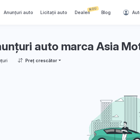
NOU
Anunțuri auto
Licitații auto
Dealeri
Blog
Aut
unțuri auto marca Asia Mo
țuri
Preț crescător