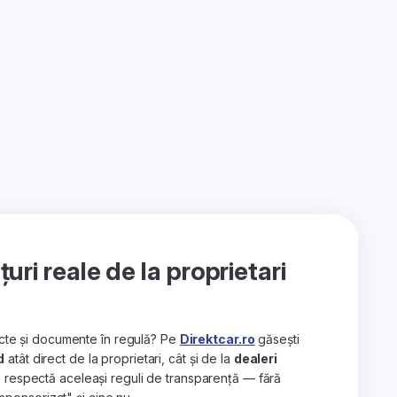
ri reale de la proprietari
recte și documente în regulă? Pe
Direktcar.ro
găsești
d
atât direct de la proprietari, cât și de la
dealeri
e respectă aceleași reguli de transparență — fără