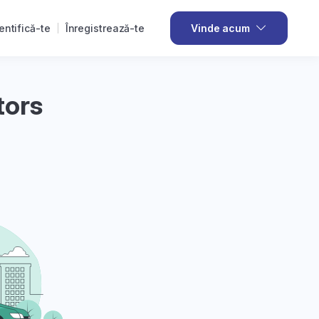
entifică-te
Înregistrează-te
Vinde acum
tors