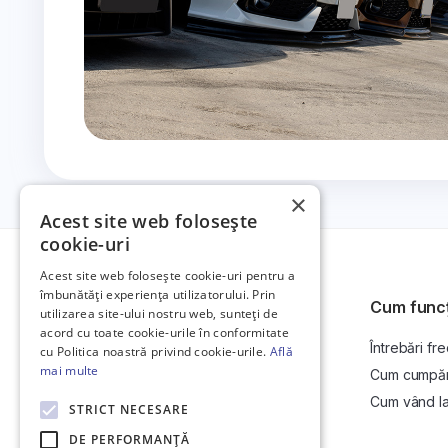
×
Acest site web folosește
cookie-uri
Acest site web folosește cookie-uri pentru a
îmbunătăți experiența utilizatorului. Prin
Cum func
utilizarea site-ului nostru web, sunteți de
acord cu toate cookie-urile în conformitate
Întrebări fr
Platformă de anunțuri auto și licitații
cu Politica noastră privind cookie-urile.
Află
auto online.
mai multe
Cum cumpăr l
Cum vând la 
STRICT NECESARE
DE PERFORMANȚĂ