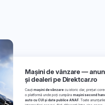
Mașini de vânzare — anunțu
și dealeri pe Direktcar.ro
Cauți
mașini de vânzare
cu istoric clar, prețuri co
o platformă unde poți cumpăra
mașini second han
auto cu CUI și date publice ANAF
. Toate anunțuril