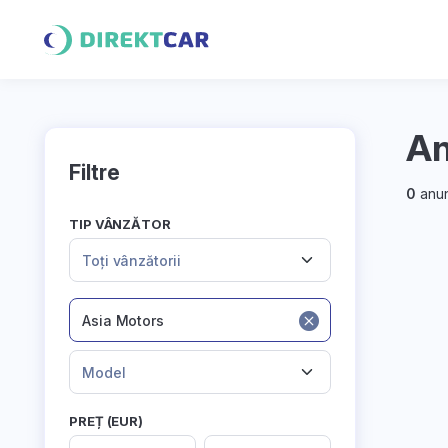
An
Filtre
0
anun
TIP VÂNZĂTOR
Toți vânzătorii
Asia Motors
Model
PREȚ (EUR)