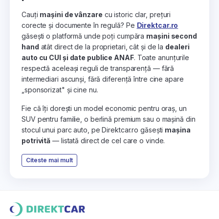
Cauți
mașini de vânzare
cu istoric clar, prețuri
corecte și documente în regulă? Pe
Direktcar.ro
găsești o platformă unde poți cumpăra
mașini second
hand
atât direct de la proprietari, cât și de la
dealeri
auto cu CUI și date publice ANAF
. Toate anunțurile
respectă aceleași reguli de transparență — fără
intermediari ascunși, fără diferență între cine apare
„sponsorizat" și cine nu.
Fie că îți dorești un model economic pentru oraș, un
SUV pentru familie, o berlină premium sau o mașină din
stocul unui parc auto, pe Direktcar.ro găsești
mașina
potrivită
— listată direct de cel care o vinde.
Citeste mai mult