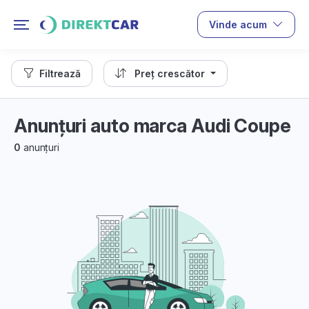
Vinde acum
Filtrează
Preț crescător
Anunțuri auto marca Audi Coupe
0
anunțuri