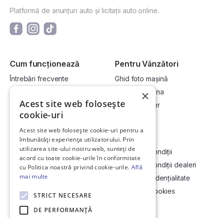
Platformă de anunțuri auto și licitații auto online.
Cum funcționează
Pentru Vânzători
Întrebări frecvente
Ghid foto mașină
Cum cumpăr la licitație?
Vinde-ți mașina
×
Acest site web folosește
Cum vând la licitație?
Devino dealer
cookie-uri
Acest site web folosește cookie-uri pentru a
Link-uri utile
Compania
îmbunătăți experiența utilizatorului. Prin
utilizarea site-ului nostru web, sunteți de
Informații utile vizionare
Termeni și condiții
acord cu toate cookie-urile în conformitate
Contact
Termeni și condiții dealeri
cu Politica noastră privind cookie-urile.
Află
mai multe
Soluționarea Online a litigiilor
Politică confidențialitate
ANCP
Politica de cookies
STRICT NECESARE
Hartă site
DE PERFORMANȚĂ