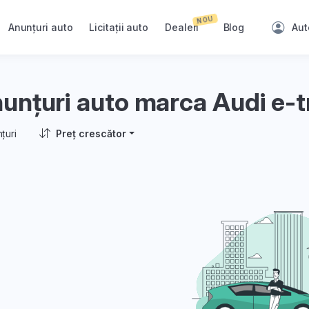
NOU
Anunțuri auto
Licitații auto
Dealeri
Blog
Aut
unțuri auto marca Audi e-t
țuri
Preț crescător