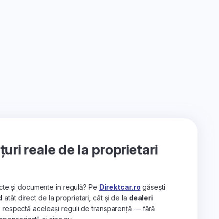
ri reale de la proprietari
recte și documente în regulă? Pe
Direktcar.ro
găsești
d
atât direct de la proprietari, cât și de la
dealeri
e respectă aceleași reguli de transparență — fără