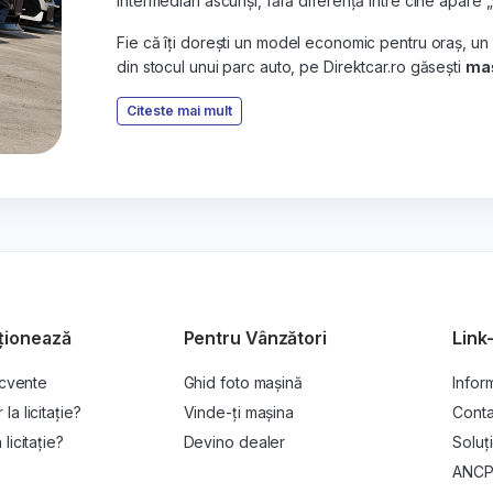
intermediari ascunși, fără diferență între cine apare 
Fie că îți dorești un model economic pentru oraș, un
din stocul unui parc auto, pe Direktcar.ro găsești
maș
Citeste mai mult
ționează
Pentru Vânzători
Link-
ecvente
Ghid foto mașină
Inform
a licitație?
Vinde-ți mașina
Conta
licitație?
Devino dealer
Soluți
ANC