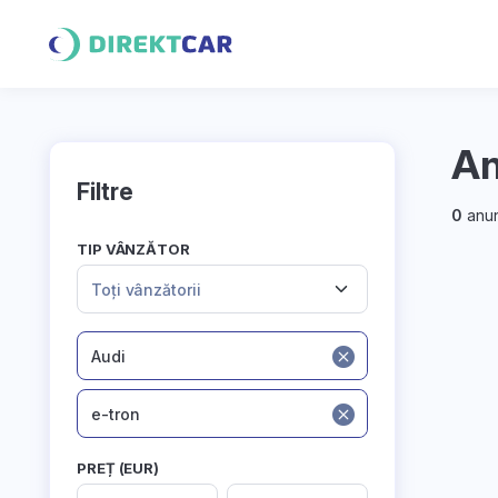
An
Filtre
0
anun
TIP VÂNZĂTOR
Toți vânzătorii
Audi
e-tron
PREȚ (EUR)