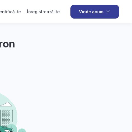
entifică-te
Înregistrează-te
Vinde acum
ron