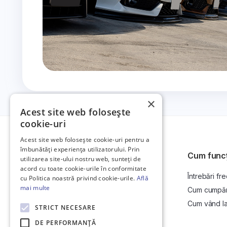
×
Acest site web folosește
cookie-uri
Acest site web folosește cookie-uri pentru a
îmbunătăți experiența utilizatorului. Prin
Cum func
utilizarea site-ului nostru web, sunteți de
acord cu toate cookie-urile în conformitate
Întrebări fr
Platformă de anunțuri auto și licitații
cu Politica noastră privind cookie-urile.
Află
auto online.
mai multe
Cum cumpăr l
Cum vând la 
STRICT NECESARE
DE PERFORMANȚĂ