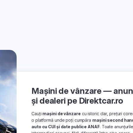
Mașini de vânzare — anunțu
și dealeri pe Direktcar.ro
Cauți
mașini de vânzare
cu istoric clar, prețuri co
o platformă unde poți cumpăra
mașini second han
auto cu CUI și date publice ANAF
. Toate anunțuril