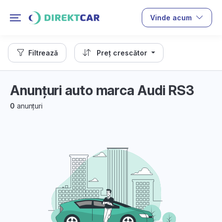
Vinde acum
Filtrează
Preț crescător
Anunțuri auto marca Audi RS3
0
anunțuri