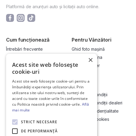
Platformă de anunțuri auto și licitații auto online.
Cum funcționează
Pentru Vânzători
Întrebări frecvente
Ghid foto mașină
Cum cumpăr la licitație?
Vinde-ți mașina
×
Acest site web folosește
Cum vând la licitație?
Devino dealer
cookie-uri
Acest site web folosește cookie-uri pentru a
Link-uri utile
Compania
îmbunătăți experiența utilizatorului. Prin
utilizarea site-ului nostru web, sunteți de
Informații utile vizionare
Termeni și condiții
acord cu toate cookie-urile în conformitate
Contact
Termeni și condiții dealeri
cu Politica noastră privind cookie-urile.
Află
mai multe
Soluționarea Online a litigiilor
Politică confidențialitate
ANCP
Politica de cookies
STRICT NECESARE
Hartă site
DE PERFORMANȚĂ