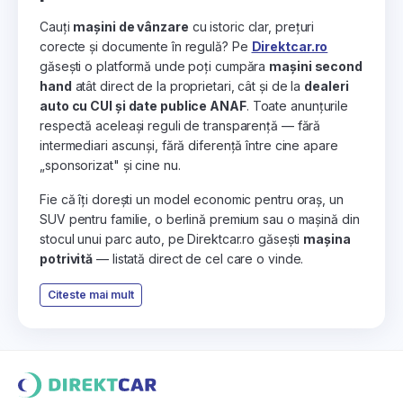
Cauți
mașini de vânzare
cu istoric clar, prețuri
corecte și documente în regulă? Pe
Direktcar.ro
găsești o platformă unde poți cumpăra
mașini second
hand
atât direct de la proprietari, cât și de la
dealeri
auto cu CUI și date publice ANAF
. Toate anunțurile
respectă aceleași reguli de transparență — fără
intermediari ascunși, fără diferență între cine apare
„sponsorizat" și cine nu.
Fie că îți dorești un model economic pentru oraș, un
SUV pentru familie, o berlină premium sau o mașină din
stocul unui parc auto, pe Direktcar.ro găsești
mașina
potrivită
— listată direct de cel care o vinde.
Citeste mai mult