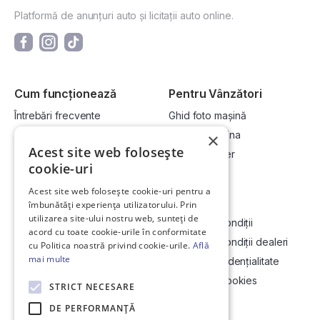
Platformă de anunțuri auto și licitații auto online.
Cum funcționează
Pentru Vânzători
Întrebări frecvente
Ghid foto mașină
Cum cumpăr la licitație?
Vinde-ți mașina
×
Acest site web folosește
Cum vând la licitație?
Devino dealer
cookie-uri
Acest site web folosește cookie-uri pentru a
Link-uri utile
Compania
îmbunătăți experiența utilizatorului. Prin
utilizarea site-ului nostru web, sunteți de
Informații utile vizionare
Termeni și condiții
acord cu toate cookie-urile în conformitate
Contact
Termeni și condiții dealeri
cu Politica noastră privind cookie-urile.
Află
mai multe
Soluționarea Online a litigiilor
Politică confidențialitate
ANCP
Politica de cookies
STRICT NECESARE
Hartă site
DE PERFORMANȚĂ