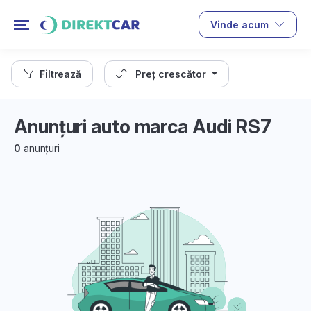
Vinde acum
Filtrează
Preț crescător
Anunțuri auto marca Audi RS7
0
anunțuri