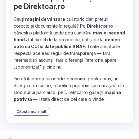
pe Direktcar.ro
Cauți
mașini de vânzare
cu istoric clar, prețuri
corecte și documente în regulă? Pe
Direktcar.ro
găsești o platformă unde poți cumpăra
mașini second
hand
atât direct de la proprietari, cât și de la
dealeri
auto cu CUI și date publice ANAF
. Toate anunțurile
respectă aceleași reguli de transparență — fără
intermediari ascunși, fără diferență între cine apare
„sponsorizat" și cine nu.
Fie că îți dorești un model economic pentru oraș, un
SUV pentru familie, o berlină premium sau o mașină din
stocul unui parc auto, pe Direktcar.ro găsești
mașina
potrivită
— listată direct de cel care o vinde.
Citeste mai mult