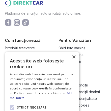
Platformă de anunțuri auto și licitații auto online.
Cum funcționează
Pentru Vânzători
Întrebări frecvente
Ghid foto mașină
Cum cumpăr la licitație?
Vinde-ți mașina
×
Acest site web folosește
Cum vând la licitație?
Devino dealer
cookie-uri
Acest site web folosește cookie-uri pentru a
Link-uri utile
Compania
îmbunătăți experiența utilizatorului. Prin
utilizarea site-ului nostru web, sunteți de
Informații utile vizionare
Termeni și condiții
acord cu toate cookie-urile în conformitate
Contact
Termeni și condiții dealeri
cu Politica noastră privind cookie-urile.
Află
mai multe
Soluționarea Online a litigiilor
Politică confidențialitate
ANCP
Politica de cookies
STRICT NECESARE