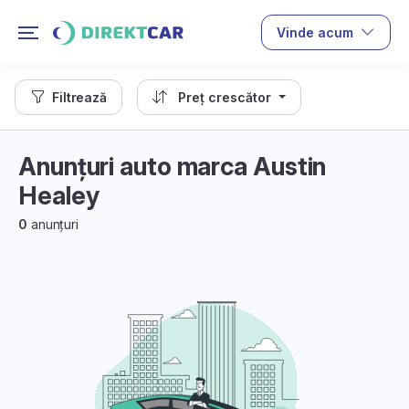
Vinde acum
Filtrează
Preț crescător
Anunțuri auto marca Austin
Healey
0
anunțuri