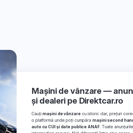
Mașini de vânzare — anunțu
și dealeri pe Direktcar.ro
Cauți
mașini de vânzare
cu istoric clar, prețuri co
o platformă unde poți cumpăra
mașini second han
auto cu CUI și date publice ANAF
. Toate anunțuril