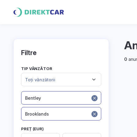
An
Filtre
0
anun
TIP VÂNZĂTOR
Toți vânzătorii
Bentley
Brooklands
PREȚ (EUR)