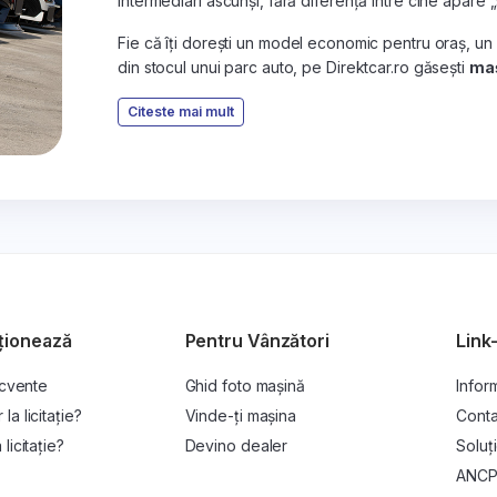
intermediari ascunși, fără diferență între cine apare 
Fie că îți dorești un model economic pentru oraș, un
din stocul unui parc auto, pe Direktcar.ro găsești
maș
Citeste mai mult
ționează
Pentru Vânzători
Link-
ecvente
Ghid foto mașină
Inform
a licitație?
Vinde-ți mașina
Conta
licitație?
Devino dealer
Soluți
ANC