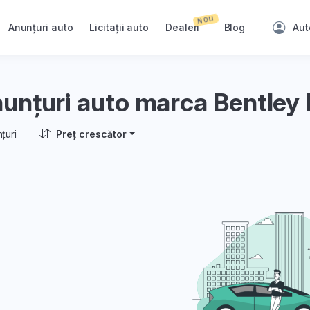
NOU
Anunțuri auto
Licitații auto
Dealeri
Blog
Aut
unțuri auto marca Bentley
țuri
Preț crescător