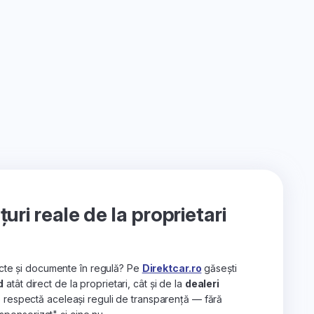
ri reale de la proprietari
recte și documente în regulă? Pe
Direktcar.ro
găsești
d
atât direct de la proprietari, cât și de la
dealeri
e respectă aceleași reguli de transparență — fără