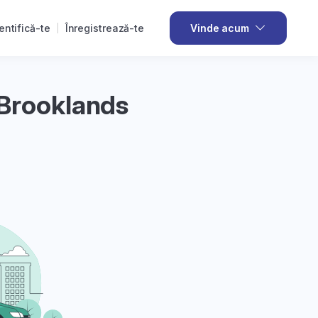
entifică-te
Înregistrează-te
Vinde acum
 Brooklands