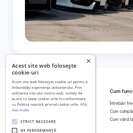
×
Acest site web folosește
cookie-uri
Acest site web folosește cookie-uri pentru a
îmbunătăți experiența utilizatorului. Prin
Cum func
utilizarea site-ului nostru web, sunteți de
acord cu toate cookie-urile în conformitate
Întrebări fr
Platformă de anunțuri auto și licitații
cu Politica noastră privind cookie-urile.
Află
auto online.
mai multe
Cum cumpăr l
Cum vând la 
STRICT NECESARE
DE PERFORMANȚĂ