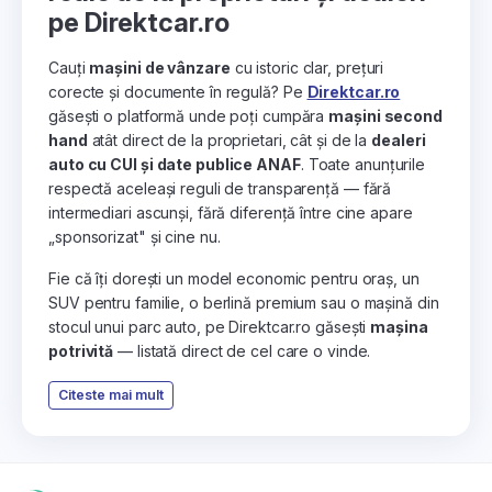
pe Direktcar.ro
Cauți
mașini de vânzare
cu istoric clar, prețuri
corecte și documente în regulă? Pe
Direktcar.ro
găsești o platformă unde poți cumpăra
mașini second
hand
atât direct de la proprietari, cât și de la
dealeri
auto cu CUI și date publice ANAF
. Toate anunțurile
respectă aceleași reguli de transparență — fără
intermediari ascunși, fără diferență între cine apare
„sponsorizat" și cine nu.
Fie că îți dorești un model economic pentru oraș, un
SUV pentru familie, o berlină premium sau o mașină din
stocul unui parc auto, pe Direktcar.ro găsești
mașina
potrivită
— listată direct de cel care o vinde.
Citeste mai mult