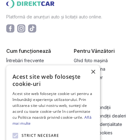
Platformă de anunțuri auto și licitații auto online.
Cum funcționează
Pentru Vânzători
Întrebări frecvente
Ghid foto mașină
Cum cumpăr la licitație?
Vinde-ți mașina
×
Acest site web folosește
Cum vând la licitație?
Devino dealer
cookie-uri
Acest site web folosește cookie-uri pentru a
Link-uri utile
Compania
îmbunătăți experiența utilizatorului. Prin
utilizarea site-ului nostru web, sunteți de
Informații utile vizionare
Termeni și condiții
acord cu toate cookie-urile în conformitate
Contact
Termeni și condiții dealeri
cu Politica noastră privind cookie-urile.
Află
mai multe
Soluționarea Online a litigiilor
Politică confidențialitate
ANCP
Politica de cookies
STRICT NECESARE