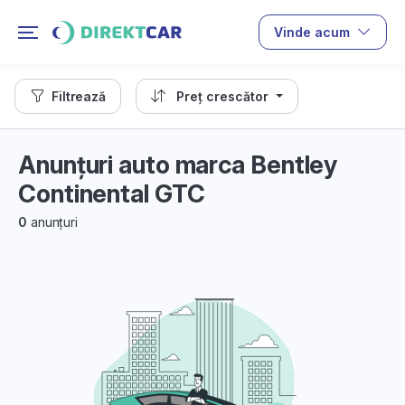
Vinde acum
Filtrează
Preț crescător
Anunțuri auto marca Bentley
Continental GTC
0
anunțuri