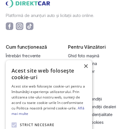
Platformă de anunțuri auto și licitații auto online.
Cum funcționează
Pentru Vânzători
Întrebări frecvente
Ghid foto mașină
Cum cumpăr la licitație?
Vinde-ți mașina
×
Acest site web folosește
Cum vând la licitație?
Devino dealer
cookie-uri
Acest site web folosește cookie-uri pentru a
Link-uri utile
Compania
îmbunătăți experiența utilizatorului. Prin
utilizarea site-ului nostru web, sunteți de
Informații utile vizionare
Termeni și condiții
acord cu toate cookie-urile în conformitate
Contact
Termeni și condiții dealeri
cu Politica noastră privind cookie-urile.
Află
mai multe
Soluționarea Online a litigiilor
Politică confidențialitate
ANCP
Politica de cookies
STRICT NECESARE