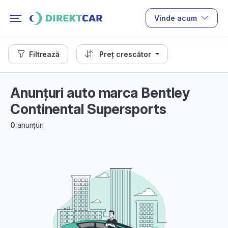
Vinde acum
Filtrează
Preț crescător
Anunțuri auto marca Bentley
Continental Supersports
0
anunțuri