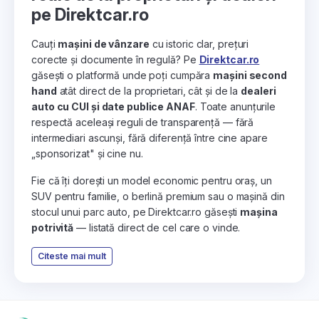
pe Direktcar.ro
Cauți
mașini de vânzare
cu istoric clar, prețuri
corecte și documente în regulă? Pe
Direktcar.ro
găsești o platformă unde poți cumpăra
mașini second
hand
atât direct de la proprietari, cât și de la
dealeri
auto cu CUI și date publice ANAF
. Toate anunțurile
respectă aceleași reguli de transparență — fără
intermediari ascunși, fără diferență între cine apare
„sponsorizat" și cine nu.
Fie că îți dorești un model economic pentru oraș, un
SUV pentru familie, o berlină premium sau o mașină din
stocul unui parc auto, pe Direktcar.ro găsești
mașina
potrivită
— listată direct de cel care o vinde.
Citeste mai mult