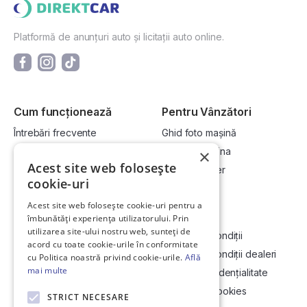
Platformă de anunțuri auto și licitații auto online.
Cum funcționează
Pentru Vânzători
Întrebări frecvente
Ghid foto mașină
Cum cumpăr la licitație?
Vinde-ți mașina
×
Acest site web folosește
Cum vând la licitație?
Devino dealer
cookie-uri
Acest site web folosește cookie-uri pentru a
Link-uri utile
Compania
îmbunătăți experiența utilizatorului. Prin
utilizarea site-ului nostru web, sunteți de
Informații utile vizionare
Termeni și condiții
acord cu toate cookie-urile în conformitate
Contact
Termeni și condiții dealeri
cu Politica noastră privind cookie-urile.
Află
mai multe
Soluționarea Online a litigiilor
Politică confidențialitate
ANCP
Politica de cookies
STRICT NECESARE