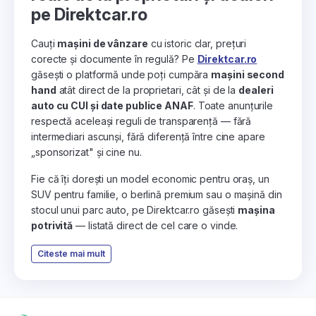
pe Direktcar.ro
Cauți
mașini de vânzare
cu istoric clar, prețuri
corecte și documente în regulă? Pe
Direktcar.ro
găsești o platformă unde poți cumpăra
mașini second
hand
atât direct de la proprietari, cât și de la
dealeri
auto cu CUI și date publice ANAF
. Toate anunțurile
respectă aceleași reguli de transparență — fără
intermediari ascunși, fără diferență între cine apare
„sponsorizat" și cine nu.
Fie că îți dorești un model economic pentru oraș, un
SUV pentru familie, o berlină premium sau o mașină din
stocul unui parc auto, pe Direktcar.ro găsești
mașina
potrivită
— listată direct de cel care o vinde.
Citeste mai mult