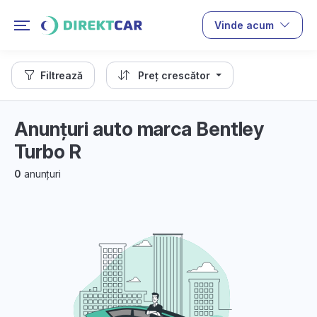
Vinde acum
Filtrează
Preț crescător
Anunțuri auto marca Bentley
Turbo R
0
anunțuri