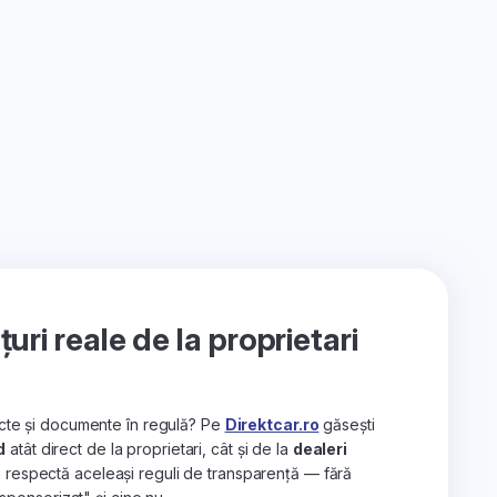
ri reale de la proprietari
recte și documente în regulă? Pe
Direktcar.ro
găsești
d
atât direct de la proprietari, cât și de la
dealeri
e respectă aceleași reguli de transparență — fără