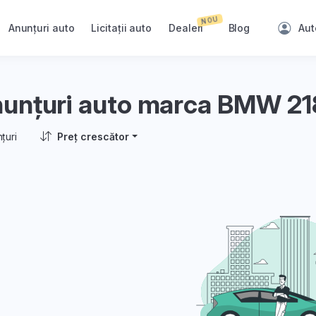
NOU
Anunțuri auto
Licitații auto
Dealeri
Blog
Aut
unțuri auto marca BMW 218
țuri
Preț crescător