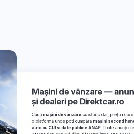
Mașini de vânzare — anunțu
și dealeri pe Direktcar.ro
Cauți
mașini de vânzare
cu istoric clar, prețuri co
o platformă unde poți cumpăra
mașini second han
auto cu CUI și date publice ANAF
. Toate anunțuril