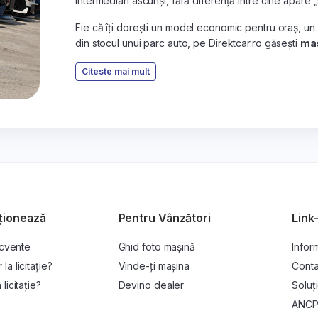
intermediari ascunși, fără diferență între cine apare 
Fie că îți dorești un model economic pentru oraș, un
din stocul unui parc auto, pe Direktcar.ro găsești
maș
Citeste mai mult
ționează
Pentru Vânzători
Link-
ecvente
Ghid foto mașină
Inform
a licitație?
Vinde-ți mașina
Conta
licitație?
Devino dealer
Soluți
ANC