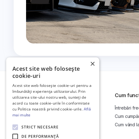
×
Acest site web folosește
cookie-uri
Acest site web folosește cookie-uri pentru a
îmbunătăți experiența utilizatorului. Prin
Cum func
utilizarea site-ului nostru web, sunteți de
acord cu toate cookie-urile în conformitate
Întrebări fr
Platformă de anunțuri auto și licitații
cu Politica noastră privind cookie-urile.
Află
auto online.
mai multe
Cum cumpăr l
Cum vând la 
STRICT NECESARE
DE PERFORMANȚĂ