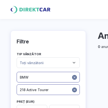
An
Filtre
0
anun
TIP VÂNZĂTOR
Toți vânzătorii
BMW
218 Active Tourer
PREȚ (EUR)