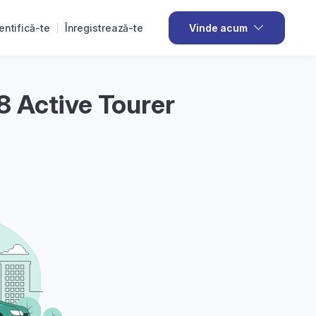
entifică-te
Înregistrează-te
Vinde acum
 Active Tourer