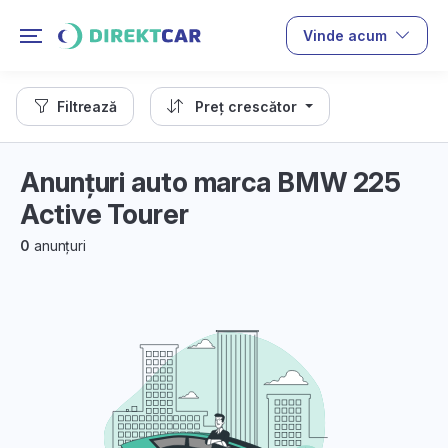
Vinde acum
Filtrează
Preț crescător
Anunțuri auto marca BMW 225
Active Tourer
0
anunțuri