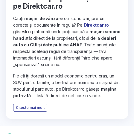
pe Direktcar.ro
Cauți
mașini de vânzare
cu istoric clar, prețuri
corecte și documente în regulă? Pe
Direktcar.ro
găsești o platformă unde poți cumpăra
mașini second
hand
atât direct de la proprietari, cât și de la
dealeri
auto cu CUI și date publice ANAF
. Toate anunțurile
respectă aceleași reguli de transparență — fără
intermediari ascunși, fără diferență între cine apare
„sponsorizat" și cine nu.
Fie că îți dorești un model economic pentru oraș, un
SUV pentru familie, o berlină premium sau o mașină din
stocul unui parc auto, pe Direktcar.ro găsești
mașina
potrivită
— listată direct de cel care o vinde.
Citeste mai mult