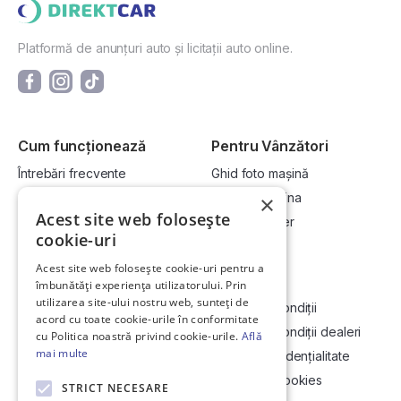
Platformă de anunțuri auto și licitații auto online.
Cum funcționează
Pentru Vânzători
Întrebări frecvente
Ghid foto mașină
Cum cumpăr la licitație?
Vinde-ți mașina
×
Acest site web folosește
Cum vând la licitație?
Devino dealer
cookie-uri
Acest site web folosește cookie-uri pentru a
Link-uri utile
Compania
îmbunătăți experiența utilizatorului. Prin
utilizarea site-ului nostru web, sunteți de
Informații utile vizionare
Termeni și condiții
acord cu toate cookie-urile în conformitate
Contact
Termeni și condiții dealeri
cu Politica noastră privind cookie-urile.
Află
mai multe
Soluționarea Online a litigiilor
Politică confidențialitate
ANCP
Politica de cookies
STRICT NECESARE