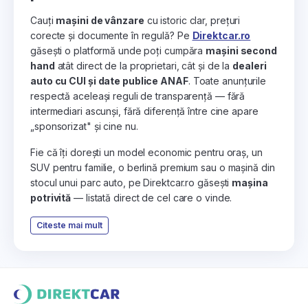
Cauți
mașini de vânzare
cu istoric clar, prețuri
corecte și documente în regulă? Pe
Direktcar.ro
găsești o platformă unde poți cumpăra
mașini second
hand
atât direct de la proprietari, cât și de la
dealeri
auto cu CUI și date publice ANAF
. Toate anunțurile
respectă aceleași reguli de transparență — fără
intermediari ascunși, fără diferență între cine apare
„sponsorizat" și cine nu.
Fie că îți dorești un model economic pentru oraș, un
SUV pentru familie, o berlină premium sau o mașină din
stocul unui parc auto, pe Direktcar.ro găsești
mașina
potrivită
— listată direct de cel care o vinde.
Citeste mai mult