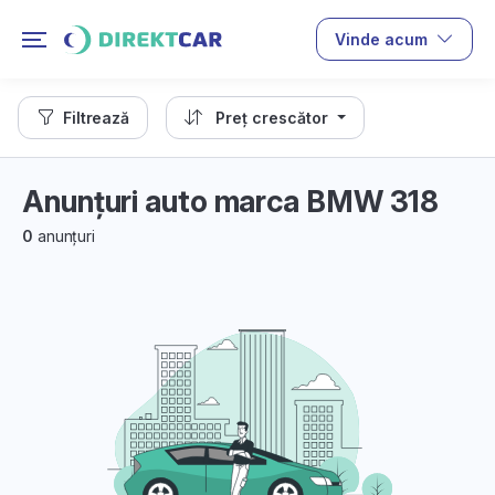
Vinde acum
Filtrează
Preț crescător
Anunțuri auto marca BMW 318
0
anunțuri