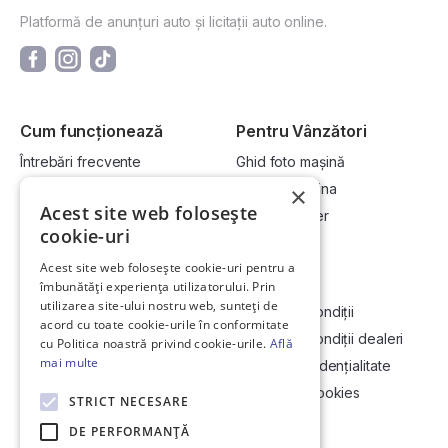
Platformă de anunțuri auto și licitații auto online.
Cum funcționează
Pentru Vânzători
Întrebări frecvente
Ghid foto mașină
Cum cumpăr la licitație?
Vinde-ți mașina
×
Acest site web folosește
Cum vând la licitație?
Devino dealer
cookie-uri
Acest site web folosește cookie-uri pentru a
Link-uri utile
Compania
îmbunătăți experiența utilizatorului. Prin
utilizarea site-ului nostru web, sunteți de
Informații utile vizionare
Termeni și condiții
acord cu toate cookie-urile în conformitate
Contact
Termeni și condiții dealeri
cu Politica noastră privind cookie-urile.
Află
mai multe
Soluționarea Online a litigiilor
Politică confidențialitate
ANCP
Politica de cookies
STRICT NECESARE
Hartă site
DE PERFORMANȚĂ