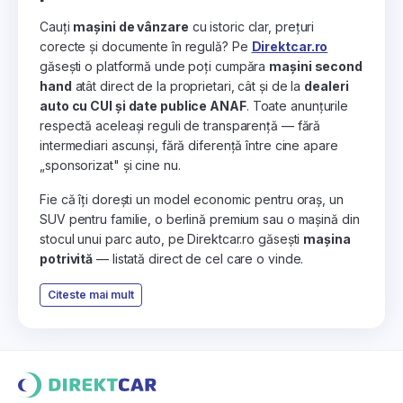
Cauți
mașini de vânzare
cu istoric clar, prețuri
corecte și documente în regulă? Pe
Direktcar.ro
găsești o platformă unde poți cumpăra
mașini second
hand
atât direct de la proprietari, cât și de la
dealeri
auto cu CUI și date publice ANAF
. Toate anunțurile
respectă aceleași reguli de transparență — fără
intermediari ascunși, fără diferență între cine apare
„sponsorizat" și cine nu.
Fie că îți dorești un model economic pentru oraș, un
SUV pentru familie, o berlină premium sau o mașină din
stocul unui parc auto, pe Direktcar.ro găsești
mașina
potrivită
— listată direct de cel care o vinde.
Citeste mai mult