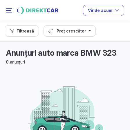
Vinde acum
Filtrează
Preț crescător
Anunțuri auto marca BMW 323
0
anunțuri