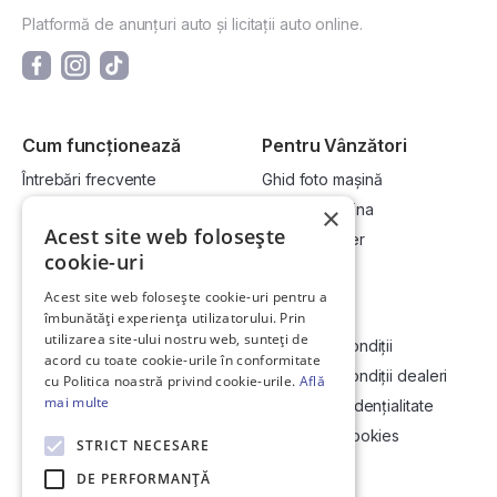
Platformă de anunțuri auto și licitații auto online.
Cum funcționează
Pentru Vânzători
Întrebări frecvente
Ghid foto mașină
Cum cumpăr la licitație?
Vinde-ți mașina
×
Acest site web folosește
Cum vând la licitație?
Devino dealer
cookie-uri
Acest site web folosește cookie-uri pentru a
Link-uri utile
Compania
îmbunătăți experiența utilizatorului. Prin
utilizarea site-ului nostru web, sunteți de
Informații utile vizionare
Termeni și condiții
acord cu toate cookie-urile în conformitate
Contact
Termeni și condiții dealeri
cu Politica noastră privind cookie-urile.
Află
mai multe
Soluționarea Online a litigiilor
Politică confidențialitate
ANCP
Politica de cookies
STRICT NECESARE
Hartă site
DE PERFORMANȚĂ