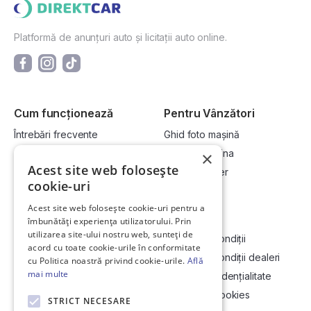
Platformă de anunțuri auto și licitații auto online.
Cum funcționează
Pentru Vânzători
Întrebări frecvente
Ghid foto mașină
Cum cumpăr la licitație?
Vinde-ți mașina
×
Acest site web folosește
Cum vând la licitație?
Devino dealer
cookie-uri
Acest site web folosește cookie-uri pentru a
Link-uri utile
Compania
îmbunătăți experiența utilizatorului. Prin
utilizarea site-ului nostru web, sunteți de
Informații utile vizionare
Termeni și condiții
acord cu toate cookie-urile în conformitate
Contact
Termeni și condiții dealeri
cu Politica noastră privind cookie-urile.
Află
mai multe
Soluționarea Online a litigiilor
Politică confidențialitate
ANCP
Politica de cookies
STRICT NECESARE