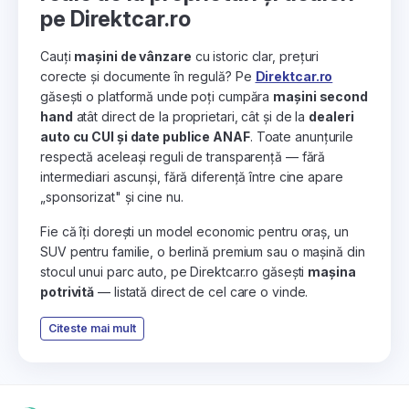
pe Direktcar.ro
Cauți
mașini de vânzare
cu istoric clar, prețuri
corecte și documente în regulă? Pe
Direktcar.ro
găsești o platformă unde poți cumpăra
mașini second
hand
atât direct de la proprietari, cât și de la
dealeri
auto cu CUI și date publice ANAF
. Toate anunțurile
respectă aceleași reguli de transparență — fără
intermediari ascunși, fără diferență între cine apare
„sponsorizat" și cine nu.
Fie că îți dorești un model economic pentru oraș, un
SUV pentru familie, o berlină premium sau o mașină din
stocul unui parc auto, pe Direktcar.ro găsești
mașina
potrivită
— listată direct de cel care o vinde.
Citeste mai mult