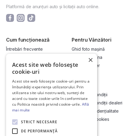
Platformă de anunțuri auto și licitații auto online.
Cum funcționează
Pentru Vânzători
Întrebări frecvente
Ghid foto mașină
Cum cumpăr la licitație?
Vinde-ți mașina
×
Acest site web folosește
Cum vând la licitație?
Devino dealer
cookie-uri
Acest site web folosește cookie-uri pentru a
Link-uri utile
Compania
îmbunătăți experiența utilizatorului. Prin
utilizarea site-ului nostru web, sunteți de
Informații utile vizionare
Termeni și condiții
acord cu toate cookie-urile în conformitate
Contact
Termeni și condiții dealeri
cu Politica noastră privind cookie-urile.
Află
mai multe
Soluționarea Online a litigiilor
Politică confidențialitate
ANCP
Politica de cookies
STRICT NECESARE
Hartă site
DE PERFORMANȚĂ