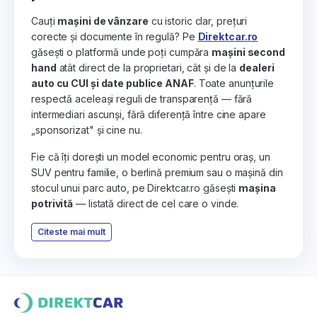
Cauți
mașini de vânzare
cu istoric clar, prețuri
corecte și documente în regulă? Pe
Direktcar.ro
găsești o platformă unde poți cumpăra
mașini second
hand
atât direct de la proprietari, cât și de la
dealeri
auto cu CUI și date publice ANAF
. Toate anunțurile
respectă aceleași reguli de transparență — fără
intermediari ascunși, fără diferență între cine apare
„sponsorizat" și cine nu.
Fie că îți dorești un model economic pentru oraș, un
SUV pentru familie, o berlină premium sau o mașină din
stocul unui parc auto, pe Direktcar.ro găsești
mașina
potrivită
— listată direct de cel care o vinde.
Citeste mai mult