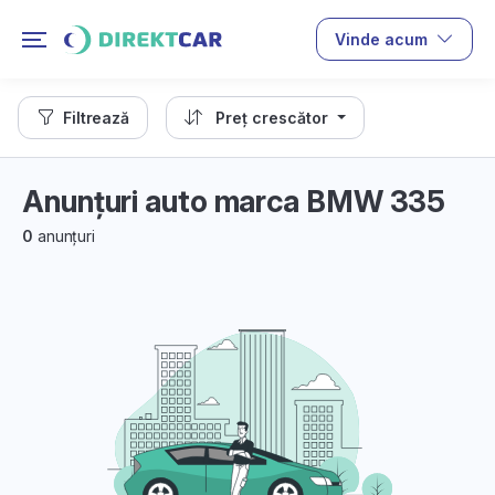
Vinde acum
Filtrează
Preț crescător
Anunțuri auto marca BMW 335
0
anunțuri