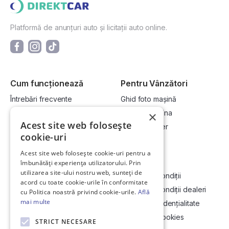
Platformă de anunțuri auto și licitații auto online.
Cum funcționează
Pentru Vânzători
Întrebări frecvente
Ghid foto mașină
Cum cumpăr la licitație?
Vinde-ți mașina
×
Acest site web folosește
Cum vând la licitație?
Devino dealer
cookie-uri
Acest site web folosește cookie-uri pentru a
Link-uri utile
Compania
îmbunătăți experiența utilizatorului. Prin
utilizarea site-ului nostru web, sunteți de
Informații utile vizionare
Termeni și condiții
acord cu toate cookie-urile în conformitate
Contact
Termeni și condiții dealeri
cu Politica noastră privind cookie-urile.
Află
mai multe
Soluționarea Online a litigiilor
Politică confidențialitate
ANCP
Politica de cookies
STRICT NECESARE