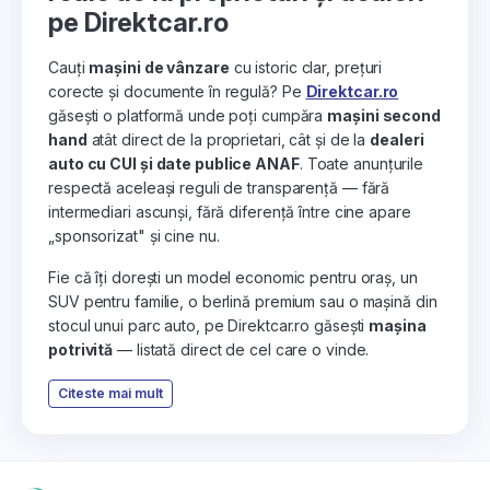
pe Direktcar.ro
Cauți
mașini de vânzare
cu istoric clar, prețuri
corecte și documente în regulă? Pe
Direktcar.ro
găsești o platformă unde poți cumpăra
mașini second
hand
atât direct de la proprietari, cât și de la
dealeri
auto cu CUI și date publice ANAF
. Toate anunțurile
respectă aceleași reguli de transparență — fără
intermediari ascunși, fără diferență între cine apare
„sponsorizat" și cine nu.
Fie că îți dorești un model economic pentru oraș, un
SUV pentru familie, o berlină premium sau o mașină din
stocul unui parc auto, pe Direktcar.ro găsești
mașina
potrivită
— listată direct de cel care o vinde.
Citeste mai mult