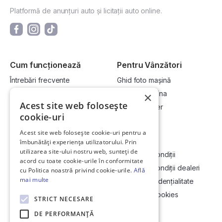
Platformă de anunțuri auto și licitații auto online.
Cum funcționează
Pentru Vânzători
Întrebări frecvente
Ghid foto mașină
Cum cumpăr la licitație?
Vinde-ți mașina
×
Acest site web folosește
Cum vând la licitație?
Devino dealer
cookie-uri
Acest site web folosește cookie-uri pentru a
Link-uri utile
Compania
îmbunătăți experiența utilizatorului. Prin
utilizarea site-ului nostru web, sunteți de
Informații utile vizionare
Termeni și condiții
acord cu toate cookie-urile în conformitate
Contact
Termeni și condiții dealeri
cu Politica noastră privind cookie-urile.
Află
mai multe
Soluționarea Online a litigiilor
Politică confidențialitate
ANCP
Politica de cookies
STRICT NECESARE
Hartă site
DE PERFORMANȚĂ