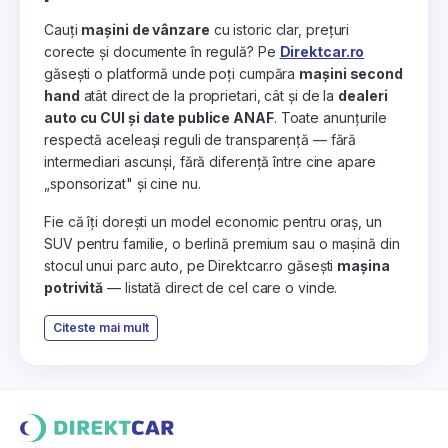
Cauți
mașini de vânzare
cu istoric clar, prețuri
corecte și documente în regulă? Pe
Direktcar.ro
găsești o platformă unde poți cumpăra
mașini second
hand
atât direct de la proprietari, cât și de la
dealeri
auto cu CUI și date publice ANAF
. Toate anunțurile
respectă aceleași reguli de transparență — fără
intermediari ascunși, fără diferență între cine apare
„sponsorizat" și cine nu.
Fie că îți dorești un model economic pentru oraș, un
SUV pentru familie, o berlină premium sau o mașină din
stocul unui parc auto, pe Direktcar.ro găsești
mașina
potrivită
— listată direct de cel care o vinde.
Citeste mai mult