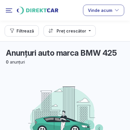
Vinde acum
Filtrează
Preț crescător
Anunțuri auto marca BMW 425
0
anunțuri