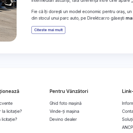
intermediari ascunși, fără diferență între cine apare 
Fie că îți dorești un model economic pentru oraș, un
din stocul unui parc auto, pe Direktcar.ro găsești
maș
Citeste mai mult
ționează
Pentru Vânzători
Link-
ecvente
Ghid foto mașină
Inform
a licitație?
Vinde-ți mașina
Conta
licitație?
Devino dealer
Soluți
ANC