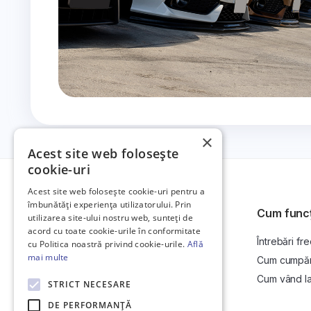
×
Acest site web folosește
cookie-uri
Acest site web folosește cookie-uri pentru a
îmbunătăți experiența utilizatorului. Prin
Cum func
utilizarea site-ului nostru web, sunteți de
acord cu toate cookie-urile în conformitate
Întrebări fr
Platformă de anunțuri auto și licitații
cu Politica noastră privind cookie-urile.
Află
auto online.
mai multe
Cum cumpăr l
Cum vând la 
STRICT NECESARE
DE PERFORMANȚĂ