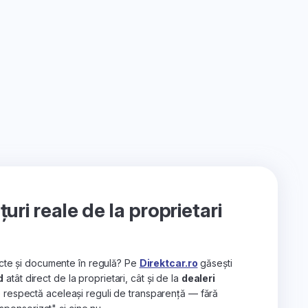
ri reale de la proprietari
recte și documente în regulă? Pe
Direktcar.ro
găsești
d
atât direct de la proprietari, cât și de la
dealeri
e respectă aceleași reguli de transparență — fără