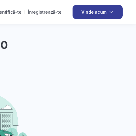
entifică-te
Înregistrează-te
Vinde acum
30