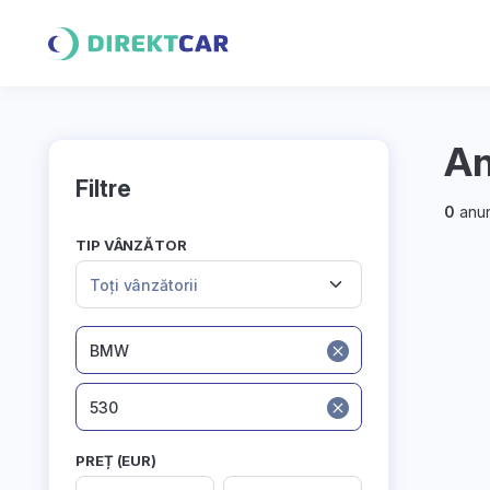
An
Filtre
0
anun
TIP VÂNZĂTOR
Toți vânzătorii
BMW
530
PREȚ (EUR)