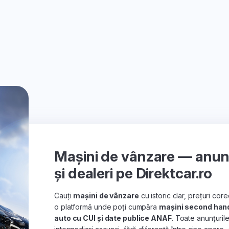
Mașini de vânzare — anunțu
și dealeri pe Direktcar.ro
Cauți
mașini de vânzare
cu istoric clar, prețuri co
o platformă unde poți cumpăra
mașini second han
auto cu CUI și date publice ANAF
. Toate anunțuril