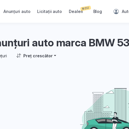
NOU
Anunțuri auto
Licitații auto
Dealeri
Blog
Aut
unțuri auto marca BMW 5
țuri
Preț crescător