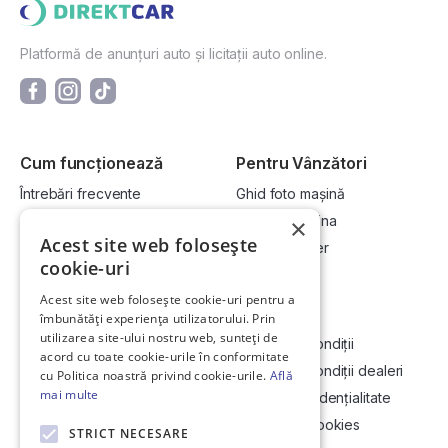
Platformă de anunțuri auto și licitații auto online.
Cum funcționează
Pentru Vânzători
Întrebări frecvente
Ghid foto mașină
Cum cumpăr la licitație?
Vinde-ți mașina
×
Acest site web folosește
Cum vând la licitație?
Devino dealer
cookie-uri
Acest site web folosește cookie-uri pentru a
Link-uri utile
Compania
îmbunătăți experiența utilizatorului. Prin
utilizarea site-ului nostru web, sunteți de
Informații utile vizionare
Termeni și condiții
acord cu toate cookie-urile în conformitate
Contact
Termeni și condiții dealeri
cu Politica noastră privind cookie-urile.
Află
mai multe
Soluționarea Online a litigiilor
Politică confidențialitate
ANCP
Politica de cookies
STRICT NECESARE