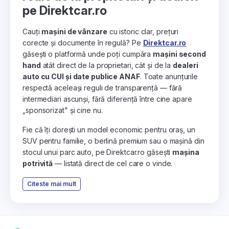
pe Direktcar.ro
Cauți
mașini de vânzare
cu istoric clar, prețuri
corecte și documente în regulă? Pe
Direktcar.ro
găsești o platformă unde poți cumpăra
mașini second
hand
atât direct de la proprietari, cât și de la
dealeri
auto cu CUI și date publice ANAF
. Toate anunțurile
respectă aceleași reguli de transparență — fără
intermediari ascunși, fără diferență între cine apare
„sponsorizat" și cine nu.
Fie că îți dorești un model economic pentru oraș, un
SUV pentru familie, o berlină premium sau o mașină din
stocul unui parc auto, pe Direktcar.ro găsești
mașina
potrivită
— listată direct de cel care o vinde.
Citeste mai mult