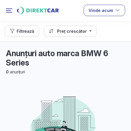
Vinde acum
Filtrează
Preț crescător
Anunțuri auto marca BMW 6
Series
0
anunțuri