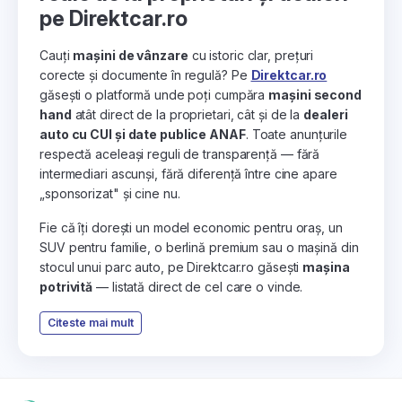
pe Direktcar.ro
Cauți
mașini de vânzare
cu istoric clar, prețuri
corecte și documente în regulă? Pe
Direktcar.ro
găsești o platformă unde poți cumpăra
mașini second
hand
atât direct de la proprietari, cât și de la
dealeri
auto cu CUI și date publice ANAF
. Toate anunțurile
respectă aceleași reguli de transparență — fără
intermediari ascunși, fără diferență între cine apare
„sponsorizat" și cine nu.
Fie că îți dorești un model economic pentru oraș, un
SUV pentru familie, o berlină premium sau o mașină din
stocul unui parc auto, pe Direktcar.ro găsești
mașina
potrivită
— listată direct de cel care o vinde.
Citeste mai mult