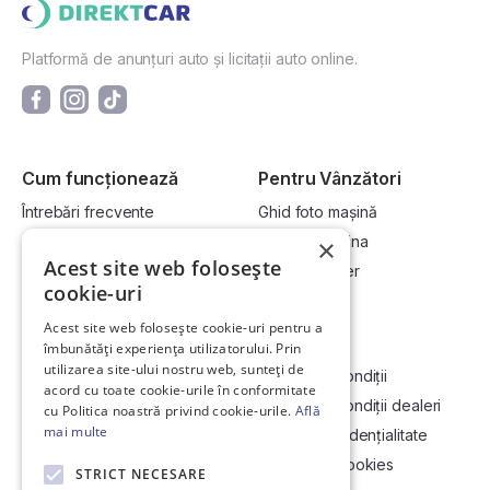
Platformă de anunțuri auto și licitații auto online.
Cum funcționează
Pentru Vânzători
Întrebări frecvente
Ghid foto mașină
Cum cumpăr la licitație?
Vinde-ți mașina
×
Acest site web folosește
Cum vând la licitație?
Devino dealer
cookie-uri
Acest site web folosește cookie-uri pentru a
Link-uri utile
Compania
îmbunătăți experiența utilizatorului. Prin
utilizarea site-ului nostru web, sunteți de
Informații utile vizionare
Termeni și condiții
acord cu toate cookie-urile în conformitate
Contact
Termeni și condiții dealeri
cu Politica noastră privind cookie-urile.
Află
mai multe
Soluționarea Online a litigiilor
Politică confidențialitate
ANCP
Politica de cookies
STRICT NECESARE