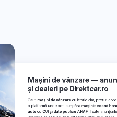
Mașini de vânzare — anunțu
și dealeri pe Direktcar.ro
Cauți
mașini de vânzare
cu istoric clar, prețuri co
o platformă unde poți cumpăra
mașini second han
auto cu CUI și date publice ANAF
. Toate anunțuril