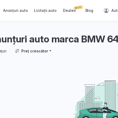
NOU
Anunțuri auto
Licitații auto
Dealeri
Blog
Aut
unțuri auto marca BMW 64
țuri
Preț crescător