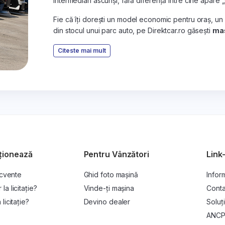
intermediari ascunși, fără diferență între cine apare 
Fie că îți dorești un model economic pentru oraș, un
din stocul unui parc auto, pe Direktcar.ro găsești
maș
Citeste mai mult
ționează
Pentru Vânzători
Link-
ecvente
Ghid foto mașină
Inform
a licitație?
Vinde-ți mașina
Conta
licitație?
Devino dealer
Soluți
ANC