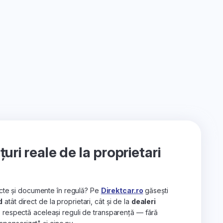
ri reale de la proprietari
recte și documente în regulă? Pe
Direktcar.ro
găsești
d
atât direct de la proprietari, cât și de la
dealeri
e respectă aceleași reguli de transparență — fără