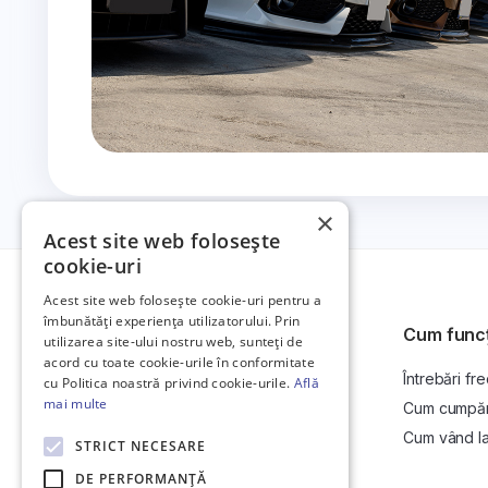
×
Acest site web folosește
cookie-uri
Acest site web folosește cookie-uri pentru a
îmbunătăți experiența utilizatorului. Prin
Cum func
utilizarea site-ului nostru web, sunteți de
acord cu toate cookie-urile în conformitate
Întrebări fr
Platformă de anunțuri auto și licitații
cu Politica noastră privind cookie-urile.
Află
auto online.
mai multe
Cum cumpăr l
Cum vând la 
STRICT NECESARE
DE PERFORMANȚĂ