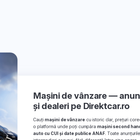
Mașini de vânzare — anunțu
și dealeri pe Direktcar.ro
Cauți
mașini de vânzare
cu istoric clar, prețuri co
o platformă unde poți cumpăra
mașini second han
auto cu CUI și date publice ANAF
. Toate anunțuril