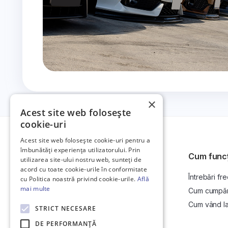
×
Acest site web folosește
cookie-uri
Acest site web folosește cookie-uri pentru a
îmbunătăți experiența utilizatorului. Prin
Cum func
utilizarea site-ului nostru web, sunteți de
acord cu toate cookie-urile în conformitate
Întrebări fr
Platformă de anunțuri auto și licitații
cu Politica noastră privind cookie-urile.
Află
auto online.
mai multe
Cum cumpăr l
Cum vând la 
STRICT NECESARE
DE PERFORMANȚĂ