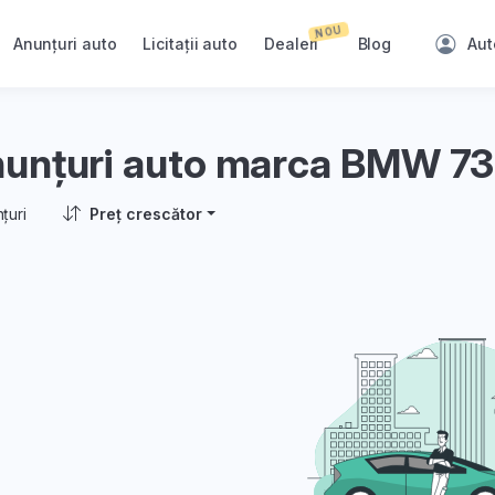
NOU
Anunțuri auto
Licitații auto
Dealeri
Blog
Aut
unțuri auto marca BMW 7
țuri
Preț crescător