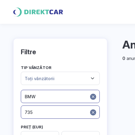
An
Filtre
0
anun
TIP VÂNZĂTOR
Toți vânzătorii
BMW
735
PREȚ (EUR)