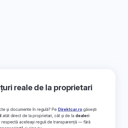
ri reale de la proprietari
recte și documente în regulă? Pe
Direktcar.ro
găsești
d
atât direct de la proprietari, cât și de la
dealeri
e respectă aceleași reguli de transparență — fără