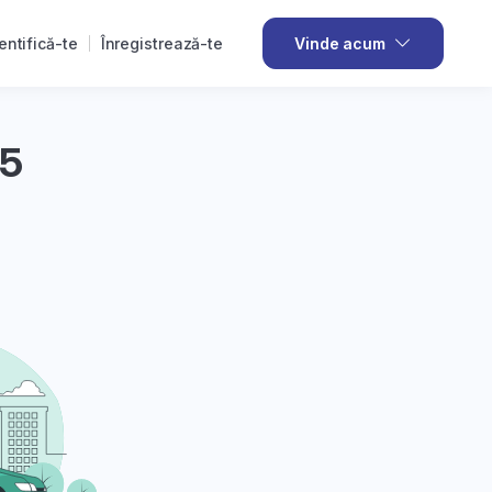
entifică-te
Înregistrează-te
Vinde acum
35