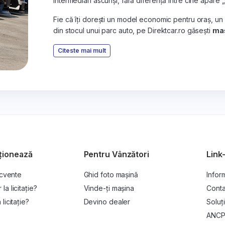
intermediari ascunși, fără diferență între cine apare 
Fie că îți dorești un model economic pentru oraș, un
din stocul unui parc auto, pe Direktcar.ro găsești
maș
Citeste mai mult
ționează
Pentru Vânzători
Link-
ecvente
Ghid foto mașină
Inform
a licitație?
Vinde-ți mașina
Conta
licitație?
Devino dealer
Soluți
ANC