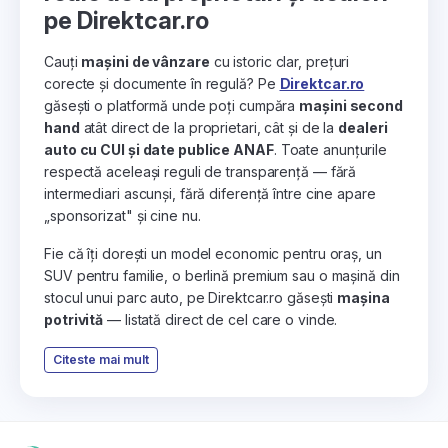
pe Direktcar.ro
Cauți
mașini de vânzare
cu istoric clar, prețuri
corecte și documente în regulă? Pe
Direktcar.ro
găsești o platformă unde poți cumpăra
mașini second
hand
atât direct de la proprietari, cât și de la
dealeri
auto cu CUI și date publice ANAF
. Toate anunțurile
respectă aceleași reguli de transparență — fără
intermediari ascunși, fără diferență între cine apare
„sponsorizat" și cine nu.
Fie că îți dorești un model economic pentru oraș, un
SUV pentru familie, o berlină premium sau o mașină din
stocul unui parc auto, pe Direktcar.ro găsești
mașina
potrivită
— listată direct de cel care o vinde.
Citeste mai mult