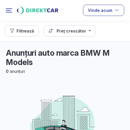
Vinde acum
Filtrează
Preț crescător
Anunțuri auto marca BMW M
Models
0
anunțuri