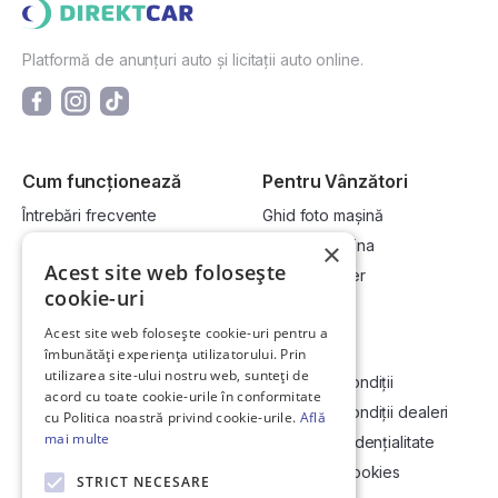
Platformă de anunțuri auto și licitații auto online.
Cum funcționează
Pentru Vânzători
Întrebări frecvente
Ghid foto mașină
Cum cumpăr la licitație?
Vinde-ți mașina
×
Acest site web folosește
Cum vând la licitație?
Devino dealer
cookie-uri
Acest site web folosește cookie-uri pentru a
Link-uri utile
Compania
îmbunătăți experiența utilizatorului. Prin
utilizarea site-ului nostru web, sunteți de
Informații utile vizionare
Termeni și condiții
acord cu toate cookie-urile în conformitate
Contact
Termeni și condiții dealeri
cu Politica noastră privind cookie-urile.
Află
mai multe
Soluționarea Online a litigiilor
Politică confidențialitate
ANCP
Politica de cookies
STRICT NECESARE