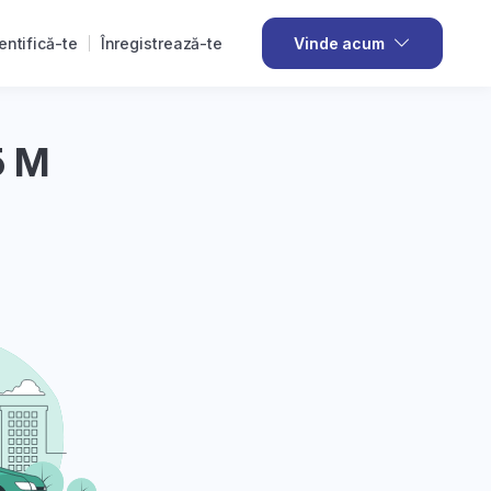
entifică-te
Înregistrează-te
Vinde acum
5 M