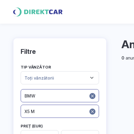
An
Filtre
0
anun
TIP VÂNZĂTOR
Toți vânzătorii
BMW
X5 M
PREȚ (EUR)