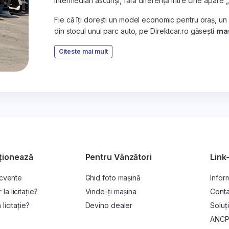
intermediari ascunși, fără diferență între cine apare 
Fie că îți dorești un model economic pentru oraș, un
din stocul unui parc auto, pe Direktcar.ro găsești
maș
Citeste mai mult
ționează
Pentru Vânzători
Link-
ecvente
Ghid foto mașină
Inform
a licitație?
Vinde-ți mașina
Conta
licitație?
Devino dealer
Soluți
ANC