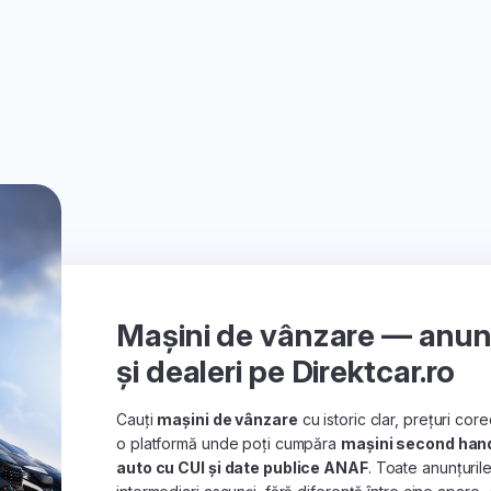
Mașini de vânzare — anunțu
și dealeri pe Direktcar.ro
Cauți
mașini de vânzare
cu istoric clar, prețuri co
o platformă unde poți cumpăra
mașini second han
auto cu CUI și date publice ANAF
. Toate anunțuril