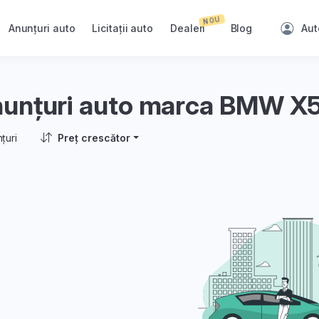
NOU
Anunțuri auto
Licitații auto
Dealeri
Blog
Aut
unțuri auto marca BMW X
țuri
Preț crescător