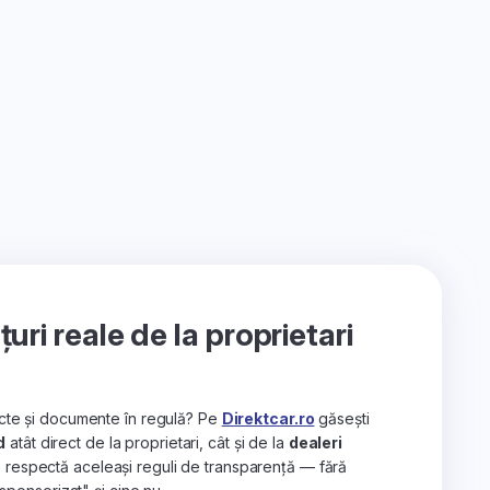
ri reale de la proprietari
recte și documente în regulă? Pe
Direktcar.ro
găsești
d
atât direct de la proprietari, cât și de la
dealeri
e respectă aceleași reguli de transparență — fără