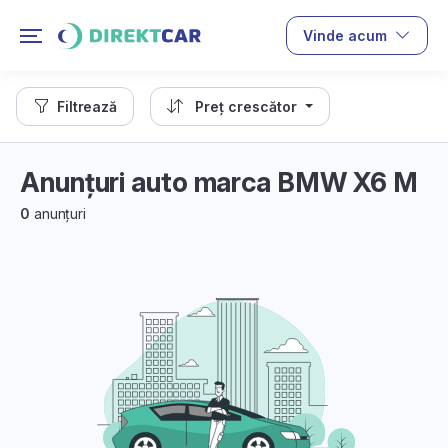
Vinde acum
Filtrează
Preț crescător
Anunțuri auto marca BMW X6 M
0
anunțuri