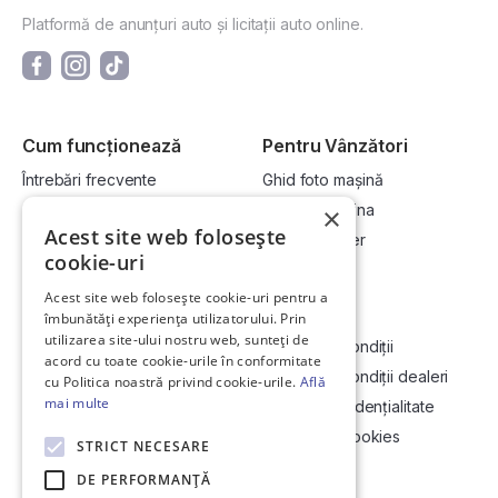
Platformă de anunțuri auto și licitații auto online.
Cum funcționează
Pentru Vânzători
Întrebări frecvente
Ghid foto mașină
Cum cumpăr la licitație?
Vinde-ți mașina
×
Acest site web folosește
Cum vând la licitație?
Devino dealer
cookie-uri
Acest site web folosește cookie-uri pentru a
Link-uri utile
Compania
îmbunătăți experiența utilizatorului. Prin
utilizarea site-ului nostru web, sunteți de
Informații utile vizionare
Termeni și condiții
acord cu toate cookie-urile în conformitate
Contact
Termeni și condiții dealeri
cu Politica noastră privind cookie-urile.
Află
mai multe
Soluționarea Online a litigiilor
Politică confidențialitate
ANCP
Politica de cookies
STRICT NECESARE
Hartă site
DE PERFORMANȚĂ