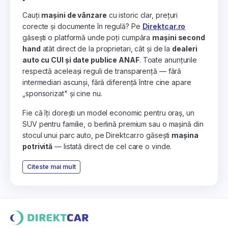
Cauți
mașini de vânzare
cu istoric clar, prețuri
corecte și documente în regulă? Pe
Direktcar.ro
găsești o platformă unde poți cumpăra
mașini second
hand
atât direct de la proprietari, cât și de la
dealeri
auto cu CUI și date publice ANAF
. Toate anunțurile
respectă aceleași reguli de transparență — fără
intermediari ascunși, fără diferență între cine apare
„sponsorizat" și cine nu.
Fie că îți dorești un model economic pentru oraș, un
SUV pentru familie, o berlină premium sau o mașină din
stocul unui parc auto, pe Direktcar.ro găsești
mașina
potrivită
— listată direct de cel care o vinde.
Citeste mai mult