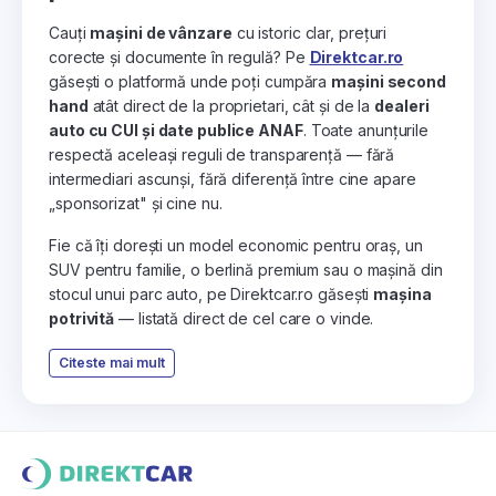
Cauți
mașini de vânzare
cu istoric clar, prețuri
corecte și documente în regulă? Pe
Direktcar.ro
găsești o platformă unde poți cumpăra
mașini second
hand
atât direct de la proprietari, cât și de la
dealeri
auto cu CUI și date publice ANAF
. Toate anunțurile
respectă aceleași reguli de transparență — fără
intermediari ascunși, fără diferență între cine apare
„sponsorizat" și cine nu.
Fie că îți dorești un model economic pentru oraș, un
SUV pentru familie, o berlină premium sau o mașină din
stocul unui parc auto, pe Direktcar.ro găsești
mașina
potrivită
— listată direct de cel care o vinde.
Citeste mai mult