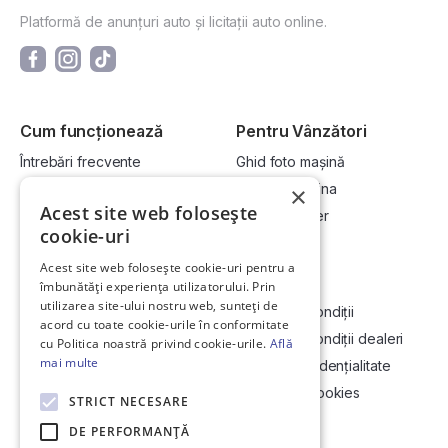
Platformă de anunțuri auto și licitații auto online.
Cum funcționează
Pentru Vânzători
Întrebări frecvente
Ghid foto mașină
Cum cumpăr la licitație?
Vinde-ți mașina
×
Acest site web folosește
Cum vând la licitație?
Devino dealer
cookie-uri
Acest site web folosește cookie-uri pentru a
Link-uri utile
Compania
îmbunătăți experiența utilizatorului. Prin
utilizarea site-ului nostru web, sunteți de
Informații utile vizionare
Termeni și condiții
acord cu toate cookie-urile în conformitate
Contact
Termeni și condiții dealeri
cu Politica noastră privind cookie-urile.
Află
mai multe
Soluționarea Online a litigiilor
Politică confidențialitate
ANCP
Politica de cookies
STRICT NECESARE
Hartă site
DE PERFORMANȚĂ