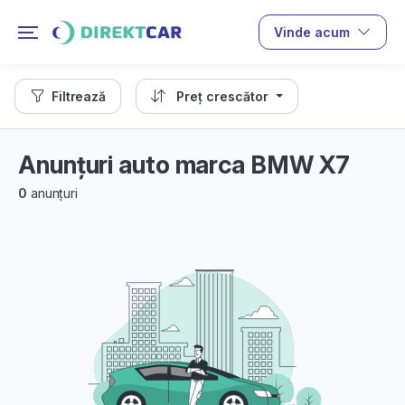
Vinde acum
Filtrează
Preț crescător
Anunțuri auto marca BMW X7
0
anunțuri