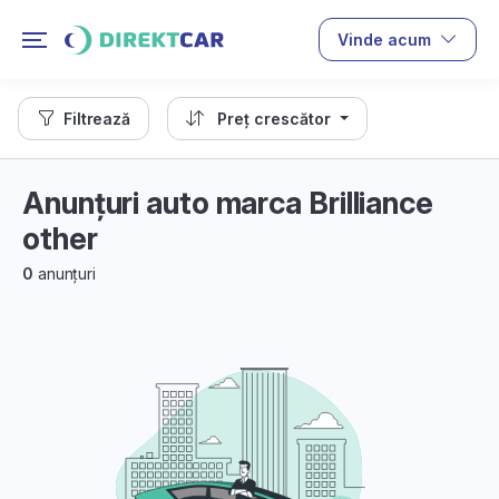
Vinde acum
Filtrează
Preț crescător
Anunțuri auto marca Brilliance
other
0
anunțuri