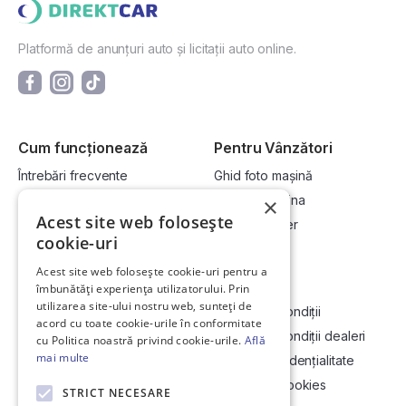
Platformă de anunțuri auto și licitații auto online.
Cum funcționează
Pentru Vânzători
Întrebări frecvente
Ghid foto mașină
Cum cumpăr la licitație?
Vinde-ți mașina
×
Acest site web folosește
Cum vând la licitație?
Devino dealer
cookie-uri
Acest site web folosește cookie-uri pentru a
Link-uri utile
Compania
îmbunătăți experiența utilizatorului. Prin
utilizarea site-ului nostru web, sunteți de
Informații utile vizionare
Termeni și condiții
acord cu toate cookie-urile în conformitate
Contact
Termeni și condiții dealeri
cu Politica noastră privind cookie-urile.
Află
mai multe
Soluționarea Online a litigiilor
Politică confidențialitate
ANCP
Politica de cookies
STRICT NECESARE