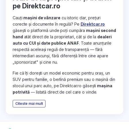
pe Direktcar.ro
Cauți
mașini de vânzare
cu istoric clar, prețuri
corecte și documente în regulă? Pe
Direktcar.ro
găsești o platformă unde poți cumpăra
mașini second
hand
atât direct de la proprietari, cât și de la
dealeri
auto cu CUI și date publice ANAF
. Toate anunțurile
respectă aceleași reguli de transparență — fără
intermediari ascunși, fără diferență între cine apare
„sponsorizat" și cine nu.
Fie că îți dorești un model economic pentru oraș, un
SUV pentru familie, o berlină premium sau o mașină din
stocul unui parc auto, pe Direktcar.ro găsești
mașina
potrivită
— listată direct de cel care o vinde.
Citeste mai mult