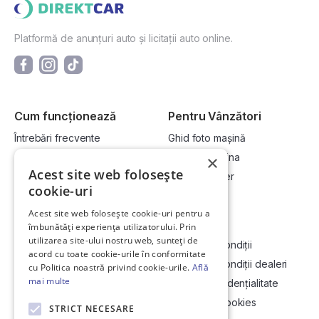
Platformă de anunțuri auto și licitații auto online.
Cum funcționează
Pentru Vânzători
Întrebări frecvente
Ghid foto mașină
Cum cumpăr la licitație?
Vinde-ți mașina
×
Acest site web folosește
Cum vând la licitație?
Devino dealer
cookie-uri
Acest site web folosește cookie-uri pentru a
Link-uri utile
Compania
îmbunătăți experiența utilizatorului. Prin
utilizarea site-ului nostru web, sunteți de
Informații utile vizionare
Termeni și condiții
acord cu toate cookie-urile în conformitate
Contact
Termeni și condiții dealeri
cu Politica noastră privind cookie-urile.
Află
mai multe
Soluționarea Online a litigiilor
Politică confidențialitate
ANCP
Politica de cookies
STRICT NECESARE