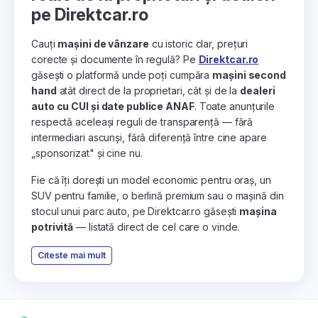
pe Direktcar.ro
Cauți
mașini de vânzare
cu istoric clar, prețuri
corecte și documente în regulă? Pe
Direktcar.ro
găsești o platformă unde poți cumpăra
mașini second
hand
atât direct de la proprietari, cât și de la
dealeri
auto cu CUI și date publice ANAF
. Toate anunțurile
respectă aceleași reguli de transparență — fără
intermediari ascunși, fără diferență între cine apare
„sponsorizat" și cine nu.
Fie că îți dorești un model economic pentru oraș, un
SUV pentru familie, o berlină premium sau o mașină din
stocul unui parc auto, pe Direktcar.ro găsești
mașina
potrivită
— listată direct de cel care o vinde.
Citeste mai mult