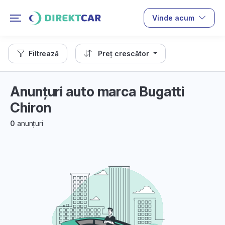
Vinde acum
Filtrează
Preț crescător
Anunțuri auto marca Bugatti
Chiron
0
anunțuri