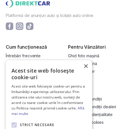
Platformă de anunțuri auto și licitații auto online.
Cum funcționează
Pentru Vânzători
Întrebări frecvente
Ghid foto mașină
Cum cumpăr la licitație?
Vinde-ți mașina
×
Acest site web folosește
Cum vând la licitație?
Devino dealer
cookie-uri
Acest site web folosește cookie-uri pentru a
Link-uri utile
Compania
îmbunătăți experiența utilizatorului. Prin
utilizarea site-ului nostru web, sunteți de
Informații utile vizionare
Termeni și condiții
acord cu toate cookie-urile în conformitate
Contact
Termeni și condiții dealeri
cu Politica noastră privind cookie-urile.
Află
mai multe
Soluționarea Online a litigiilor
Politică confidențialitate
ANCP
Politica de cookies
STRICT NECESARE