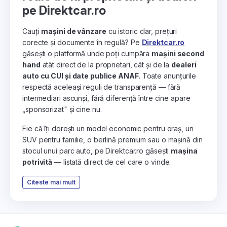
pe Direktcar.ro
Cauți
mașini de vânzare
cu istoric clar, prețuri
corecte și documente în regulă? Pe
Direktcar.ro
găsești o platformă unde poți cumpăra
mașini second
hand
atât direct de la proprietari, cât și de la
dealeri
auto cu CUI și date publice ANAF
. Toate anunțurile
respectă aceleași reguli de transparență — fără
intermediari ascunși, fără diferență între cine apare
„sponsorizat" și cine nu.
Fie că îți dorești un model economic pentru oraș, un
SUV pentru familie, o berlină premium sau o mașină din
stocul unui parc auto, pe Direktcar.ro găsești
mașina
potrivită
— listată direct de cel care o vinde.
Citeste mai mult