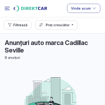
Vinde acum
Filtrează
Preț crescător
Anunțuri auto marca Cadillac
Seville
0
anunțuri