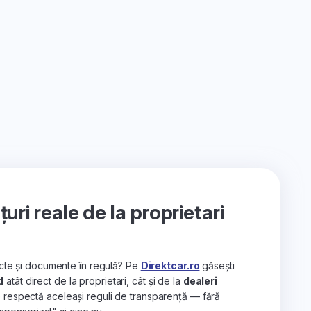
ri reale de la proprietari
recte și documente în regulă? Pe
Direktcar.ro
găsești
d
atât direct de la proprietari, cât și de la
dealeri
e respectă aceleași reguli de transparență — fără