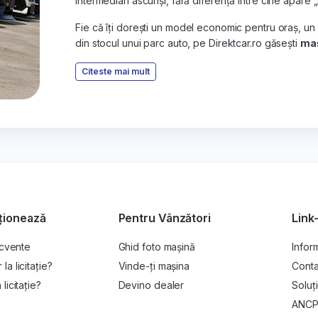
intermediari ascunși, fără diferență între cine apare 
Fie că îți dorești un model economic pentru oraș, un
din stocul unui parc auto, pe Direktcar.ro găsești
maș
Citeste mai mult
ționează
Pentru Vânzători
Link-
ecvente
Ghid foto mașină
Inform
a licitație?
Vinde-ți mașina
Conta
licitație?
Devino dealer
Soluți
ANC