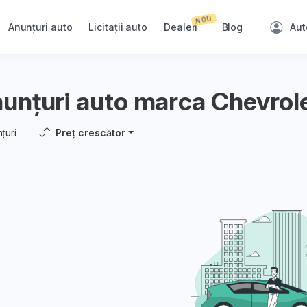
NOU
Anunțuri auto
Licitații auto
Dealeri
Blog
Aut
unțuri auto marca Chevro
țuri
Preț crescător