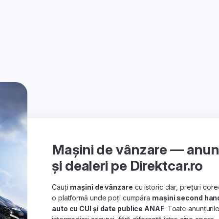
Mașini de vânzare — anunțu
și dealeri pe Direktcar.ro
Cauți
mașini de vânzare
cu istoric clar, prețuri co
o platformă unde poți cumpăra
mașini second han
auto cu CUI și date publice ANAF
. Toate anunțuril