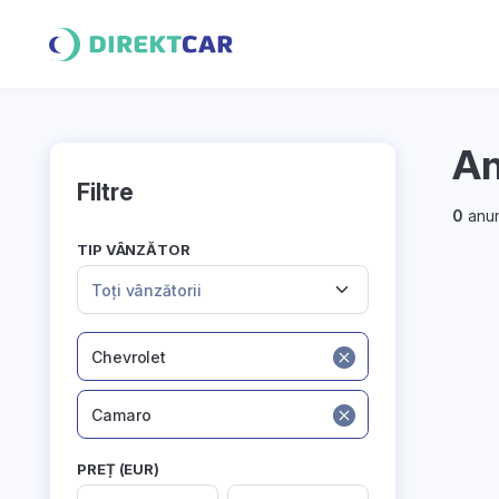
An
Filtre
0
anun
TIP VÂNZĂTOR
Toți vânzătorii
Chevrolet
Camaro
PREȚ (EUR)