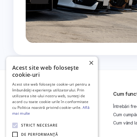
×
Acest site web folosește
cookie-uri
Acest site web folosește cookie-uri pentru a
îmbunătăți experiența utilizatorului. Prin
Cum func
utilizarea site-ului nostru web, sunteți de
acord cu toate cookie-urile în conformitate
Întrebări fr
Platformă de anunțuri auto și licitații
cu Politica noastră privind cookie-urile.
Află
auto online.
mai multe
Cum cumpăr l
Cum vând la 
STRICT NECESARE
DE PERFORMANȚĂ