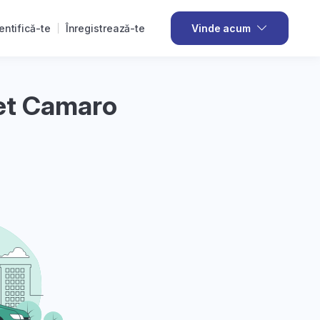
entifică-te
Înregistrează-te
Vinde acum
let Camaro