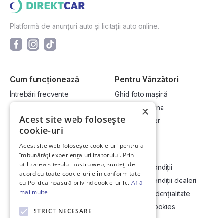
Platformă de anunțuri auto și licitații auto online.
Cum funcționează
Pentru Vânzători
Întrebări frecvente
Ghid foto mașină
Cum cumpăr la licitație?
Vinde-ți mașina
×
Acest site web folosește
Cum vând la licitație?
Devino dealer
cookie-uri
Acest site web folosește cookie-uri pentru a
Link-uri utile
Compania
îmbunătăți experiența utilizatorului. Prin
utilizarea site-ului nostru web, sunteți de
Informații utile vizionare
Termeni și condiții
acord cu toate cookie-urile în conformitate
Contact
Termeni și condiții dealeri
cu Politica noastră privind cookie-urile.
Află
mai multe
Soluționarea Online a litigiilor
Politică confidențialitate
ANCP
Politica de cookies
STRICT NECESARE