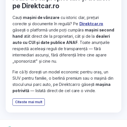
pe Direktcar.ro
Cauți
mașini de vânzare
cu istoric clar, prețuri
corecte și documente în regulă? Pe
Direktcar.ro
găsești o platformă unde poți cumpăra
mașini second
hand
atât direct de la proprietari, cât și de la
dealeri
auto cu CUI și date publice ANAF
. Toate anunțurile
respectă aceleași reguli de transparență — fără
intermediari ascunși, fără diferență între cine apare
„sponsorizat" și cine nu.
Fie că îți dorești un model economic pentru oraș, un
SUV pentru familie, o berlină premium sau o mașină din
stocul unui parc auto, pe Direktcar.ro găsești
mașina
potrivită
— listată direct de cel care o vinde.
Citeste mai mult