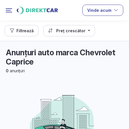
Vinde acum
Filtrează
Preț crescător
Anunțuri auto marca Chevrolet
Caprice
0
anunțuri