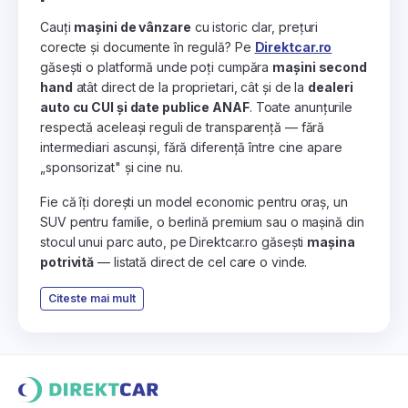
Cauți
mașini de vânzare
cu istoric clar, prețuri
corecte și documente în regulă? Pe
Direktcar.ro
găsești o platformă unde poți cumpăra
mașini second
hand
atât direct de la proprietari, cât și de la
dealeri
auto cu CUI și date publice ANAF
. Toate anunțurile
respectă aceleași reguli de transparență — fără
intermediari ascunși, fără diferență între cine apare
„sponsorizat" și cine nu.
Fie că îți dorești un model economic pentru oraș, un
SUV pentru familie, o berlină premium sau o mașină din
stocul unui parc auto, pe Direktcar.ro găsești
mașina
potrivită
— listată direct de cel care o vinde.
Citeste mai mult