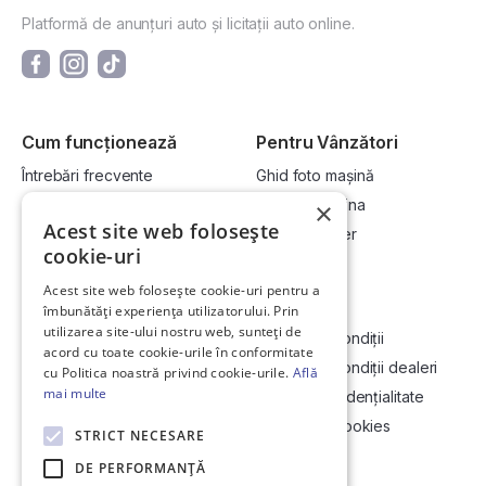
Platformă de anunțuri auto și licitații auto online.
Cum funcționează
Pentru Vânzători
Întrebări frecvente
Ghid foto mașină
Cum cumpăr la licitație?
Vinde-ți mașina
×
Acest site web folosește
Cum vând la licitație?
Devino dealer
cookie-uri
Acest site web folosește cookie-uri pentru a
Link-uri utile
Compania
îmbunătăți experiența utilizatorului. Prin
utilizarea site-ului nostru web, sunteți de
Informații utile vizionare
Termeni și condiții
acord cu toate cookie-urile în conformitate
Contact
Termeni și condiții dealeri
cu Politica noastră privind cookie-urile.
Află
mai multe
Soluționarea Online a litigiilor
Politică confidențialitate
ANCP
Politica de cookies
STRICT NECESARE
Hartă site
DE PERFORMANȚĂ