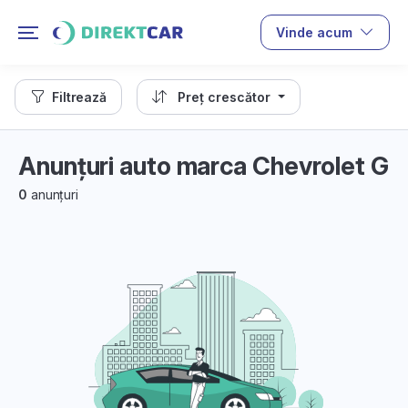
Vinde acum
Filtrează
Preț crescător
Anunțuri auto marca Chevrolet G
0
anunțuri