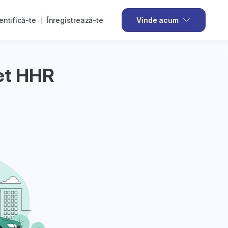
entifică-te
Înregistrează-te
Vinde acum
et HHR