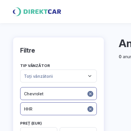
An
Filtre
0
anun
TIP VÂNZĂTOR
Toți vânzătorii
Chevrolet
HHR
PREȚ (EUR)