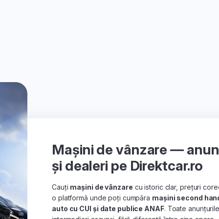
Mașini de vânzare — anunțu
și dealeri pe Direktcar.ro
Cauți
mașini de vânzare
cu istoric clar, prețuri co
o platformă unde poți cumpăra
mașini second han
auto cu CUI și date publice ANAF
. Toate anunțuril