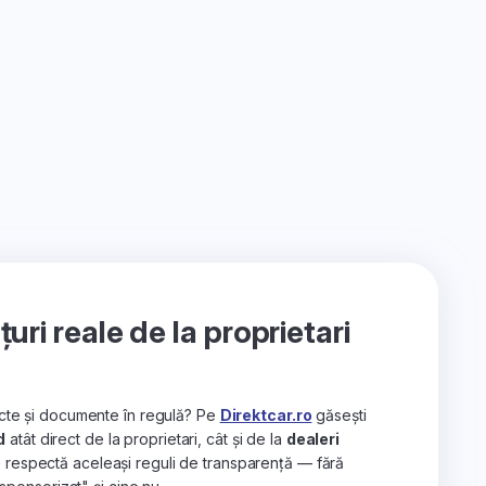
ri reale de la proprietari
recte și documente în regulă? Pe
Direktcar.ro
găsești
d
atât direct de la proprietari, cât și de la
dealeri
e respectă aceleași reguli de transparență — fără