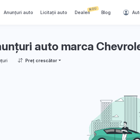
NOU
Anunțuri auto
Licitații auto
Dealeri
Blog
Aut
unțuri auto marca Chevrol
țuri
Preț crescător