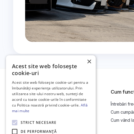
×
Acest site web folosește
cookie-uri
Acest site web folosește cookie-uri pentru a
îmbunătăți experiența utilizatorului. Prin
Cum func
utilizarea site-ului nostru web, sunteți de
acord cu toate cookie-urile în conformitate
Întrebări fr
Platformă de anunțuri auto și licitații
cu Politica noastră privind cookie-urile.
Află
auto online.
mai multe
Cum cumpăr l
Cum vând la 
STRICT NECESARE
DE PERFORMANȚĂ