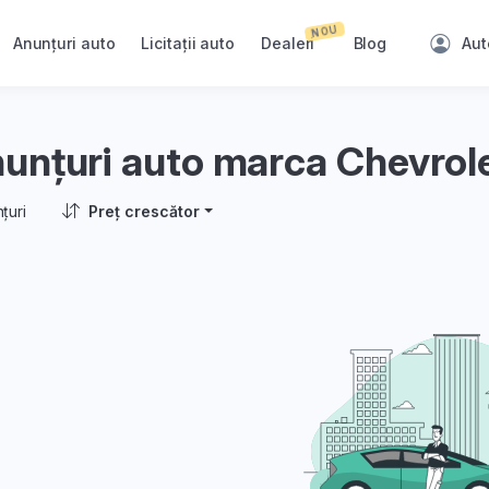
NOU
Anunțuri auto
Licitații auto
Dealeri
Blog
Aut
unțuri auto marca Chevrol
țuri
Preț crescător