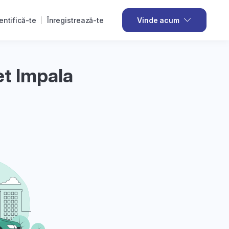
entifică-te
Înregistrează-te
Vinde acum
et Impala