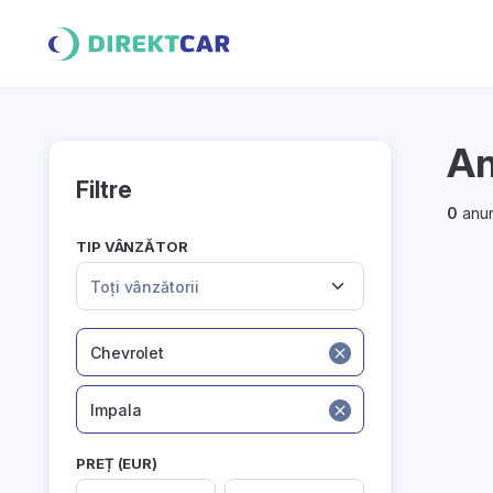
An
Filtre
0
anun
TIP VÂNZĂTOR
Toți vânzătorii
Chevrolet
Impala
PREȚ (EUR)