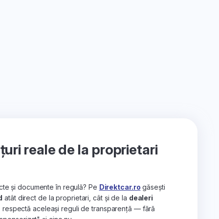
ri reale de la proprietari
recte și documente în regulă? Pe
Direktcar.ro
găsești
d
atât direct de la proprietari, cât și de la
dealeri
e respectă aceleași reguli de transparență — fără