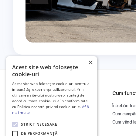
×
Acest site web folosește
cookie-uri
Acest site web folosește cookie-uri pentru a
îmbunătăți experiența utilizatorului. Prin
Cum func
utilizarea site-ului nostru web, sunteți de
acord cu toate cookie-urile în conformitate
Întrebări fr
Platformă de anunțuri auto și licitații
cu Politica noastră privind cookie-urile.
Află
auto online.
mai multe
Cum cumpăr l
Cum vând la 
STRICT NECESARE
DE PERFORMANȚĂ