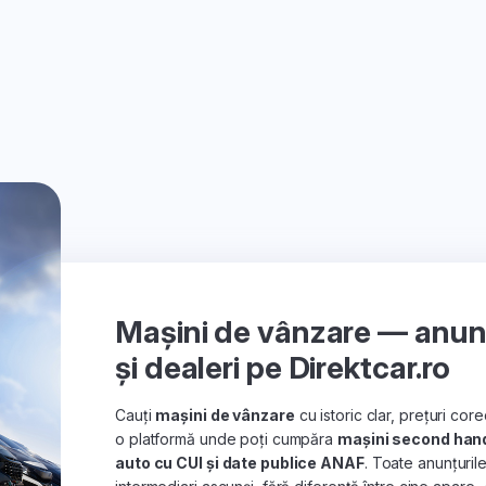
Mașini de vânzare — anunțu
și dealeri pe Direktcar.ro
Cauți
mașini de vânzare
cu istoric clar, prețuri co
o platformă unde poți cumpăra
mașini second han
auto cu CUI și date publice ANAF
. Toate anunțuril