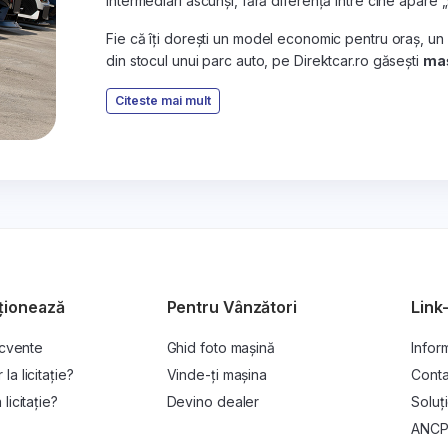
intermediari ascunși, fără diferență între cine apare 
Fie că îți dorești un model economic pentru oraș, un
din stocul unui parc auto, pe Direktcar.ro găsești
maș
Citeste mai mult
ționează
Pentru Vânzători
Link-
ecvente
Ghid foto mașină
Inform
a licitație?
Vinde-ți mașina
Conta
licitație?
Devino dealer
Soluți
ANC