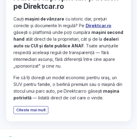
pe Direktcar.ro
Cauți
mașini de vânzare
cu istoric clar, prețuri
corecte și documente în regulă? Pe
Direktcar.ro
găsești o platformă unde poți cumpăra
mașini second
hand
atât direct de la proprietari, cât și de la
dealeri
auto cu CUI și date publice ANAF
. Toate anunțurile
respectă aceleași reguli de transparență — fără
intermediari ascunși, fără diferență între cine apare
„sponsorizat" și cine nu.
Fie că îți dorești un model economic pentru oraș, un
SUV pentru familie, o berlină premium sau o mașină din
stocul unui parc auto, pe Direktcar.ro găsești
mașina
potrivită
— listată direct de cel care o vinde.
Citeste mai mult