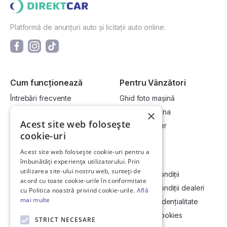
Platformă de anunțuri auto și licitații auto online.
Cum funcționează
Pentru Vânzători
Întrebări frecvente
Ghid foto mașină
Cum cumpăr la licitație?
Vinde-ți mașina
×
Acest site web folosește
Cum vând la licitație?
Devino dealer
cookie-uri
Acest site web folosește cookie-uri pentru a
Link-uri utile
Compania
îmbunătăți experiența utilizatorului. Prin
utilizarea site-ului nostru web, sunteți de
Informații utile vizionare
Termeni și condiții
acord cu toate cookie-urile în conformitate
Contact
Termeni și condiții dealeri
cu Politica noastră privind cookie-urile.
Află
mai multe
Soluționarea Online a litigiilor
Politică confidențialitate
ANCP
Politica de cookies
STRICT NECESARE