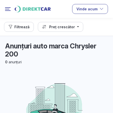
Vinde acum
Filtrează
Preț crescător
Anunțuri auto marca Chrysler
200
0
anunțuri