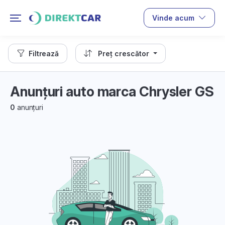
Vinde acum
Filtrează
Preț crescător
Anunțuri auto marca Chrysler GS
0
anunțuri