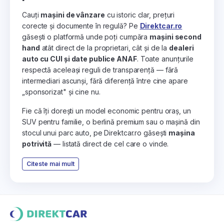
Cauți
mașini de vânzare
cu istoric clar, prețuri
corecte și documente în regulă? Pe
Direktcar.ro
găsești o platformă unde poți cumpăra
mașini second
hand
atât direct de la proprietari, cât și de la
dealeri
auto cu CUI și date publice ANAF
. Toate anunțurile
respectă aceleași reguli de transparență — fără
intermediari ascunși, fără diferență între cine apare
„sponsorizat" și cine nu.
Fie că îți dorești un model economic pentru oraș, un
SUV pentru familie, o berlină premium sau o mașină din
stocul unui parc auto, pe Direktcar.ro găsești
mașina
potrivită
— listată direct de cel care o vinde.
Citeste mai mult