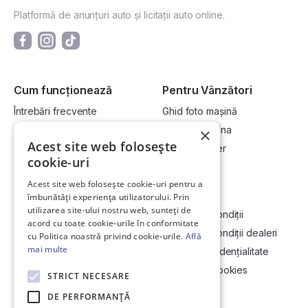
Platformă de anunțuri auto și licitații auto online.
Cum funcționează
Pentru Vânzători
Întrebări frecvente
Ghid foto mașină
Cum cumpăr la licitație?
Vinde-ți mașina
×
Acest site web folosește
Cum vând la licitație?
Devino dealer
cookie-uri
Acest site web folosește cookie-uri pentru a
Link-uri utile
Compania
îmbunătăți experiența utilizatorului. Prin
utilizarea site-ului nostru web, sunteți de
Informații utile vizionare
Termeni și condiții
acord cu toate cookie-urile în conformitate
Contact
Termeni și condiții dealeri
cu Politica noastră privind cookie-urile.
Află
mai multe
Soluționarea Online a litigiilor
Politică confidențialitate
ANCP
Politica de cookies
STRICT NECESARE
Hartă site
DE PERFORMANȚĂ