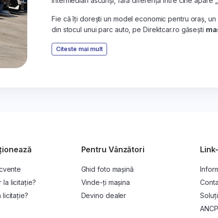
intermediari ascunși, fără diferență între cine apare 
Fie că îți dorești un model economic pentru oraș, un
din stocul unui parc auto, pe Direktcar.ro găsești
maș
Citeste mai mult
ționează
Pentru Vânzători
Link-
ecvente
Ghid foto mașină
Inform
a licitație?
Vinde-ți mașina
Conta
licitație?
Devino dealer
Soluți
ANC