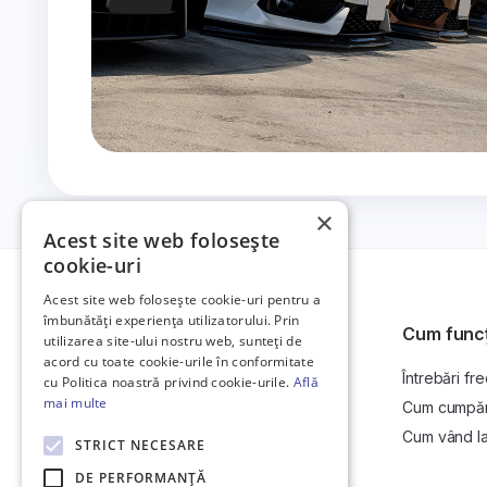
×
Acest site web folosește
cookie-uri
Acest site web folosește cookie-uri pentru a
îmbunătăți experiența utilizatorului. Prin
Cum func
utilizarea site-ului nostru web, sunteți de
acord cu toate cookie-urile în conformitate
Întrebări fr
Platformă de anunțuri auto și licitații
cu Politica noastră privind cookie-urile.
Află
auto online.
mai multe
Cum cumpăr l
Cum vând la 
STRICT NECESARE
DE PERFORMANȚĂ