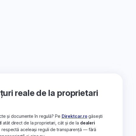
ri reale de la proprietari
recte și documente în regulă? Pe
Direktcar.ro
găsești
d
atât direct de la proprietari, cât și de la
dealeri
e respectă aceleași reguli de transparență — fără