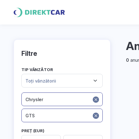
An
Filtre
0
anun
TIP VÂNZĂTOR
Toți vânzătorii
Chrysler
GTS
PREȚ (EUR)