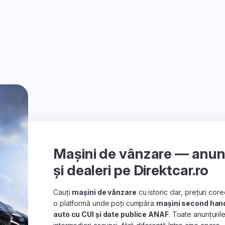
Mașini de vânzare — anunțu
și dealeri pe Direktcar.ro
Cauți
mașini de vânzare
cu istoric clar, prețuri co
o platformă unde poți cumpăra
mașini second han
auto cu CUI și date publice ANAF
. Toate anunțuril