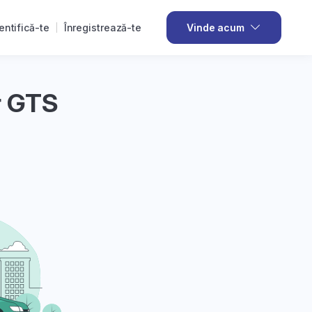
entifică-te
Înregistrează-te
Vinde acum
r GTS