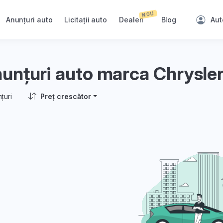
NOU
Anunțuri auto
Licitații auto
Dealeri
Blog
Aut
unțuri auto marca Chrysle
țuri
Preț crescător