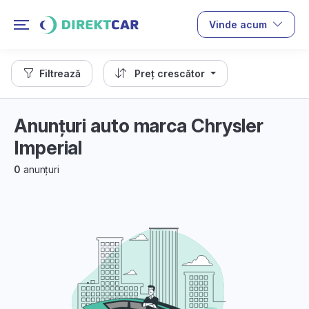
Vinde acum
Filtrează
Preț crescător
Anunțuri auto marca Chrysler
Imperial
0
anunțuri