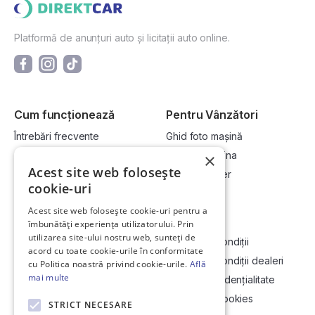
Platformă de anunțuri auto și licitații auto online.
Cum funcționează
Pentru Vânzători
Întrebări frecvente
Ghid foto mașină
Cum cumpăr la licitație?
Vinde-ți mașina
×
Acest site web folosește
Cum vând la licitație?
Devino dealer
cookie-uri
Acest site web folosește cookie-uri pentru a
Link-uri utile
Compania
îmbunătăți experiența utilizatorului. Prin
utilizarea site-ului nostru web, sunteți de
Informații utile vizionare
Termeni și condiții
acord cu toate cookie-urile în conformitate
Contact
Termeni și condiții dealeri
cu Politica noastră privind cookie-urile.
Află
mai multe
Soluționarea Online a litigiilor
Politică confidențialitate
ANCP
Politica de cookies
STRICT NECESARE