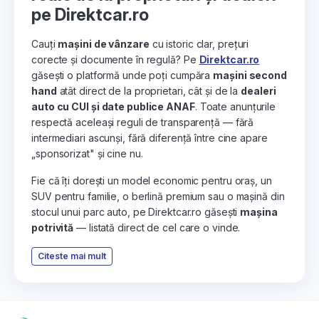
pe Direktcar.ro
Cauți
mașini de vânzare
cu istoric clar, prețuri
corecte și documente în regulă? Pe
Direktcar.ro
găsești o platformă unde poți cumpăra
mașini second
hand
atât direct de la proprietari, cât și de la
dealeri
auto cu CUI și date publice ANAF
. Toate anunțurile
respectă aceleași reguli de transparență — fără
intermediari ascunși, fără diferență între cine apare
„sponsorizat" și cine nu.
Fie că îți dorești un model economic pentru oraș, un
SUV pentru familie, o berlină premium sau o mașină din
stocul unui parc auto, pe Direktcar.ro găsești
mașina
potrivită
— listată direct de cel care o vinde.
Citeste mai mult