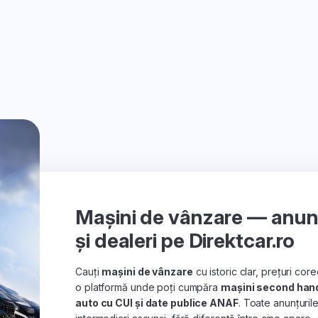
Mașini de vânzare — anunțu
și dealeri pe Direktcar.ro
Cauți
mașini de vânzare
cu istoric clar, prețuri co
o platformă unde poți cumpăra
mașini second han
auto cu CUI și date publice ANAF
. Toate anunțuril