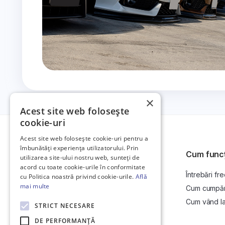
×
Acest site web folosește
cookie-uri
Acest site web folosește cookie-uri pentru a
îmbunătăți experiența utilizatorului. Prin
Cum func
utilizarea site-ului nostru web, sunteți de
acord cu toate cookie-urile în conformitate
Întrebări fr
Platformă de anunțuri auto și licitații
cu Politica noastră privind cookie-urile.
Află
auto online.
mai multe
Cum cumpăr l
Cum vând la 
STRICT NECESARE
DE PERFORMANȚĂ