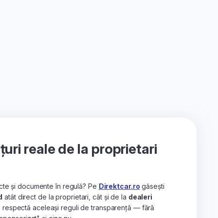
ri reale de la proprietari
recte și documente în regulă? Pe
Direktcar.ro
găsești
d
atât direct de la proprietari, cât și de la
dealeri
e respectă aceleași reguli de transparență — fără