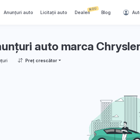
NOU
Anunțuri auto
Licitații auto
Dealeri
Blog
Aut
unțuri auto marca Chrysler
țuri
Preț crescător