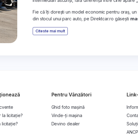
intermediari ascunși, fără diferență între cine apare 
Fie că îți dorești un model economic pentru oraș, un
din stocul unui parc auto, pe Direktcar.ro găsești
maș
Citeste mai mult
ționează
Pentru Vânzători
Link-
ecvente
Ghid foto mașină
Inform
a licitație?
Vinde-ți mașina
Conta
licitație?
Devino dealer
Soluți
ANC