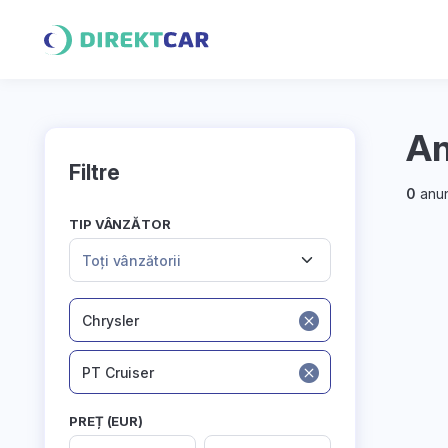
An
Filtre
0
anun
TIP VÂNZĂTOR
Toți vânzătorii
Chrysler
PT Cruiser
PREȚ (EUR)