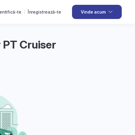
entifică-te
Înregistrează-te
Vinde acum
 PT Cruiser